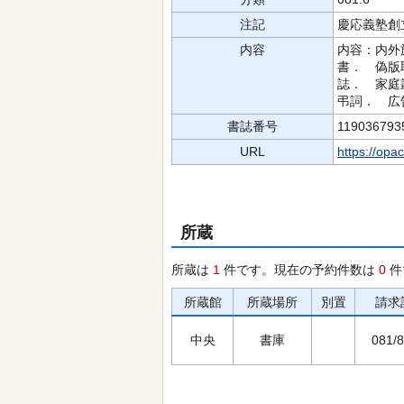
注記
慶応義塾創
内容
内容：内外
書． 偽版
誌． 家庭
弔詞． 広
書誌番号
119036793
URL
https://opa
所蔵
所蔵は
1
件です。現在の予約件数は
0
件
所蔵館
所蔵場所
別置
請求
中央
書庫
081/8