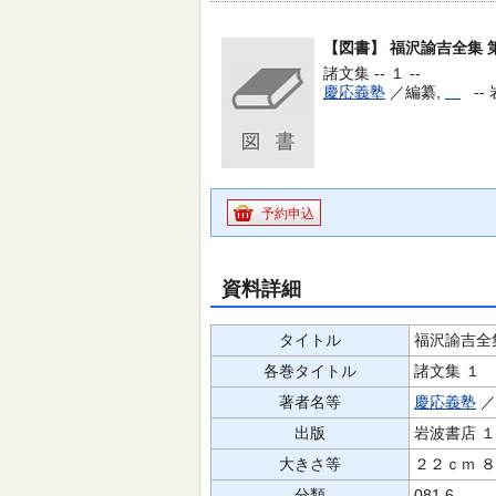
【図書】
福沢諭吉全集 
諸文集 -- １ --
慶応義塾
／編纂,
--
予約申込
資料詳細
タイトル
福沢諭吉全
各巻タイトル
諸文集 １
著者名等
慶応義塾
／
出版
岩波書店 
大きさ等
２２ｃｍ 
分類
081.6