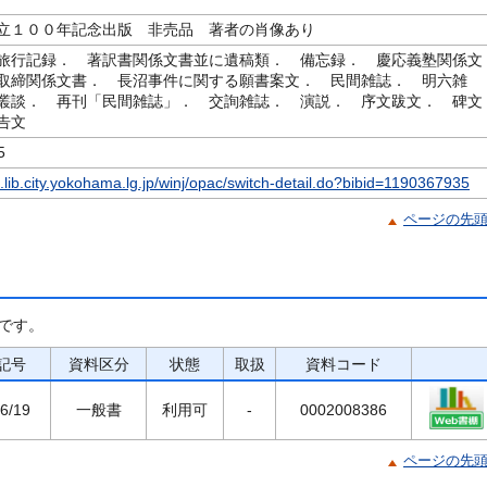
立１００年記念出版 非売品 著者の肖像あり
旅行記録． 著訳書関係文書並に遺稿類． 備忘録． 慶応義塾関係文
取締関係文書． 長沼事件に関する願書案文． 民間雑誌． 明六雑
叢談． 再刊「民間雑誌」． 交詢雑誌． 演説． 序文跋文． 碑文
告文
5
c.lib.city.yokohama.lg.jp/winj/opac/switch-detail.do?bibid=1190367935
ページの先
です。
記号
資料区分
状態
取扱
資料コード
6/19
一般書
利用可
-
0002008386
ページの先