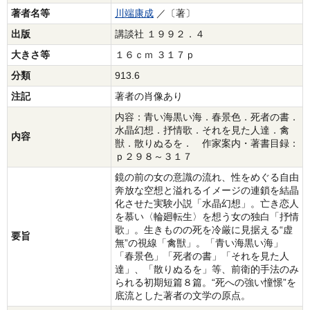
著者名等
川端康成
／〔著〕
出版
講談社 １９９２．４
大きさ等
１６ｃｍ ３１７ｐ
分類
913.6
注記
著者の肖像あり
内容：青い海黒い海．春景色．死者の書．
水晶幻想．抒情歌．それを見た人達．禽
内容
獣．散りぬるを． 作家案内・著書目録：
ｐ２９８～３１７
鏡の前の女の意識の流れ、性をめぐる自由
奔放な空想と溢れるイメージの連鎖を結晶
化させた実験小説「水晶幻想」。亡き恋人
を慕い〈輪廻転生〉を想う女の独白「抒情
歌」。生きものの死を冷厳に見据える“虚
要旨
無”の視線「禽獣」。「青い海黒い海」
「春景色」「死者の書」「それを見た人
達」、「散りぬるを」等、前衛的手法のみ
られる初期短篇８篇。“死への強い憧憬”を
底流とした著者の文学の原点。