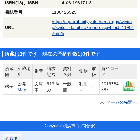
ISBN(13)、ISBN
4-06-196171-3
書誌番号
1190426525
https://opac.lib.city.yokohama.lg.jp/winj/s
URL
p/switch-detail.do?mode=sp&bibid=11904
26525
所蔵は1件です。現在の予約件数は0件です。
所蔵
所蔵場
請求
資料
取
資料コー
別置
状態
館
所
記号
区分
扱
ド
公開
文庫
913.6/
一般
利用
2019784
磯子
-
Map
本
カ
書
可
587
ページの先頭へ
Copyright 横浜市 (
お問合せ
)
戻る