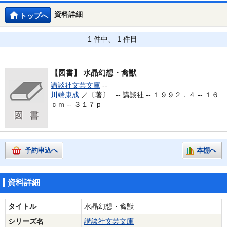
資料詳細
トップへ
1 件中、 1 件目
【図書】
水晶幻想・禽獣
講談社文芸文庫
--
川端康成
／〔著〕 --
講談社 -- １９９２．４ -- １６
ｃｍ -- ３１７ｐ
予約申込へ
本棚へ
資料詳細
タイトル
水晶幻想・禽獣
シリーズ名
講談社文芸文庫