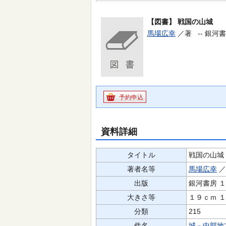
【図書】
戦国の山城
馬場広幸
／著 --
銀河書房
予約申込
資料詳細
タイトル
戦国の山城
著者名等
馬場広幸
出版
銀河書房 
大きさ等
１９ｃｍ 
分類
215
件名
城－中部地