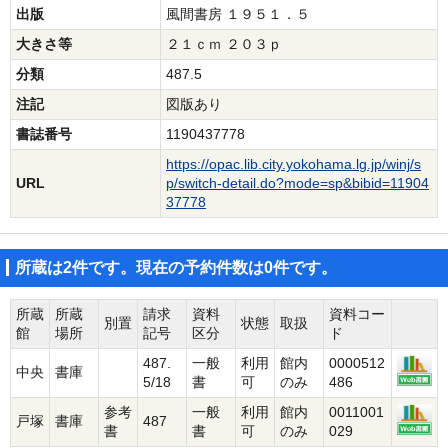
出版
風間書房 １９５１．５
大きさ等
２１ｃｍ ２０３ｐ
分類
487.5
注記
図版あり
書誌番号
1190437778
https://opac.lib.city.yokohama.lg.jp/winj/s
URL
p/switch-detail.do?mode=sp&bibid=11904
37778
所蔵は2件です。現在の予約件数は0件です。
所蔵
所蔵
請求
資料
資料コー
別置
状態
取扱
館
場所
記号
区分
ド
487.
一般
利用
館内
0000512
中央
書庫
5/18
書
可
のみ
486
参考
一般
利用
館内
0011001
戸塚
書庫
487
書
書
可
のみ
029