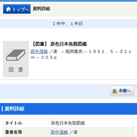
資料詳細
トップへ
1 件中、 1 件目
【図書】
原色日本魚類図鑑
田中茂穂
／著 --
風間書房 -- １９５１．５ -- ２１ｃ
ｍ -- ２０３ｐ
本棚へ
資料詳細
タイトル
原色日本魚類図鑑
著者名等
田中茂穂
／著