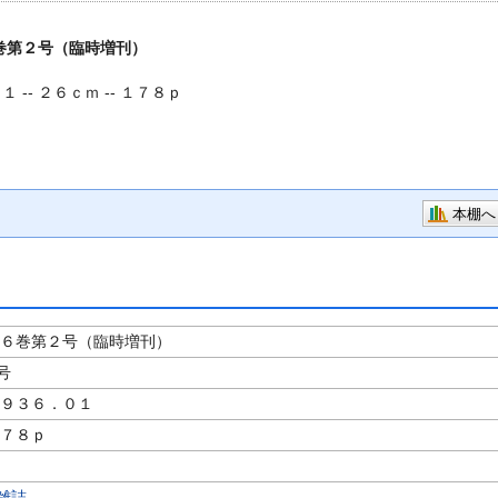
巻第２号（臨時増刊）
 -- ２６ｃｍ -- １７８ｐ
本棚へ
２６巻第２号（臨時増刊）
号
１９３６．０１
１７８ｐ
雑誌