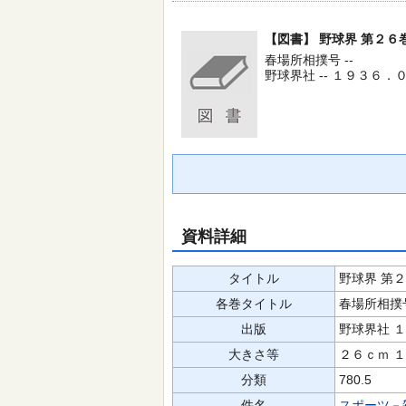
【図書】
野球界 第２６
春場所相撲号 --
野球界社 -- １９３６．０１
資料詳細
タイトル
野球界 第
各巻タイトル
春場所相撲
出版
野球界社 
大きさ等
２６ｃｍ 
分類
780.5
件名
スポーツ－