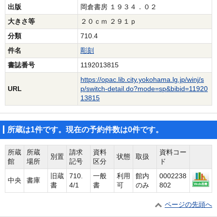
出版
岡倉書房 １９３４．０２
大きさ等
２０ｃｍ ２９１ｐ
分類
710.4
件名
彫刻
書誌番号
1192013815
https://opac.lib.city.yokohama.lg.jp/winj/s
URL
p/switch-detail.do?mode=sp&bibid=11920
13815
所蔵は1件です。現在の予約件数は0件です。
所蔵
所蔵
請求
資料
資料コー
別置
状態
取扱
館
場所
記号
区分
ド
旧蔵
710.
一般
利用
館内
0002238
中央
書庫
書
4/1
書
可
のみ
802
ページの先頭へ