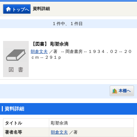
資料詳細
トップへ
1 件中、 1 件目
【図書】
彫塑余滴
朝倉文夫
／著 --
岡倉書房 -- １９３４．０２ -- ２０
ｃｍ -- ２９１ｐ
本棚へ
資料詳細
タイトル
彫塑余滴
著者名等
朝倉文夫
／著