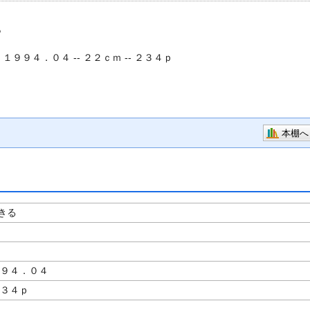
る
- １９９４．０４ -- ２２ｃｍ -- ２３４ｐ
本棚へ
きる
著
９９４．０４
２３４ｐ