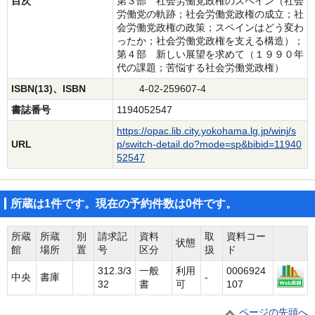
目次
第３部 社会労働党政権のスペイン（社会
労働党の軌跡；社会労働党政権の成立；社
会労働党政権の政策；スペインはどう変わ
ったか；社会労働党政権を支える構造）；
第４部 新しい展望を求めて（１９９０年
代の課題；苦悩する社会労働党政権）
ISBN(13)、ISBN
4-02-259607-4
書誌番号
1194052547
https://opac.lib.city.yokohama.lg.jp/winj/s
URL
p/switch-detail.do?mode=sp&bibid=11940
52547
所蔵は1件です。現在の予約件数は0件です。
所蔵
所蔵
別
請求記
資料
取
資料コー
状態
館
場所
置
号
区分
扱
ド
312.3/3
一般
利用
0006924
中央
書庫
-
32
書
可
107
ページの先頭へ