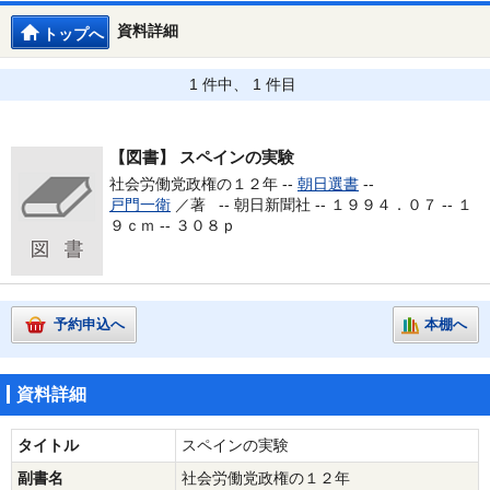
資料詳細
トップへ
1 件中、 1 件目
【図書】
スペインの実験
社会労働党政権の１２年 --
朝日選書
--
戸門一衛
／著 --
朝日新聞社 -- １９９４．０７ -- １
９ｃｍ -- ３０８ｐ
予約申込へ
本棚へ
資料詳細
タイトル
スペインの実験
副書名
社会労働党政権の１２年