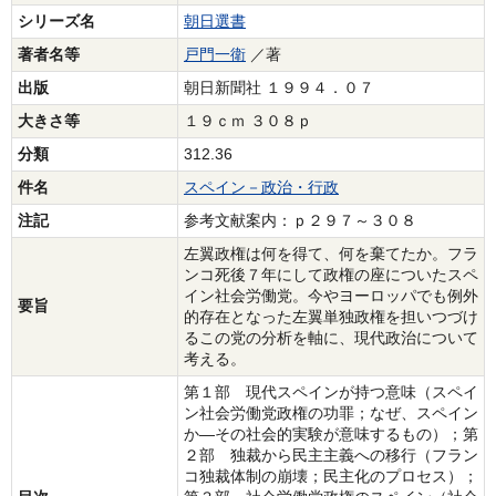
シリーズ名
朝日選書
著者名等
戸門一衛
／著
出版
朝日新聞社 １９９４．０７
大きさ等
１９ｃｍ ３０８ｐ
分類
312.36
件名
スペイン－政治・行政
注記
参考文献案内：ｐ２９７～３０８
左翼政権は何を得て、何を棄てたか。フラ
ンコ死後７年にして政権の座についたスペ
イン社会労働党。今やヨーロッパでも例外
要旨
的存在となった左翼単独政権を担いつづけ
るこの党の分析を軸に、現代政治について
考える。
第１部 現代スペインが持つ意味（スペイ
ン社会労働党政権の功罪；なぜ、スペイン
か―その社会的実験が意味するもの）；第
２部 独裁から民主主義への移行（フラン
コ独裁体制の崩壊；民主化のプロセス）；