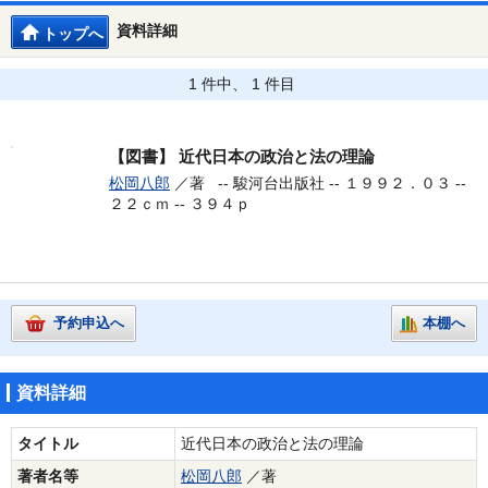
資料詳細
トップへ
1 件中、 1 件目
【図書】
近代日本の政治と法の理論
松岡八郎
／著 --
駿河台出版社 -- １９９２．０３ --
２２ｃｍ -- ３９４ｐ
予約申込へ
本棚へ
資料詳細
タイトル
近代日本の政治と法の理論
著者名等
松岡八郎
／著