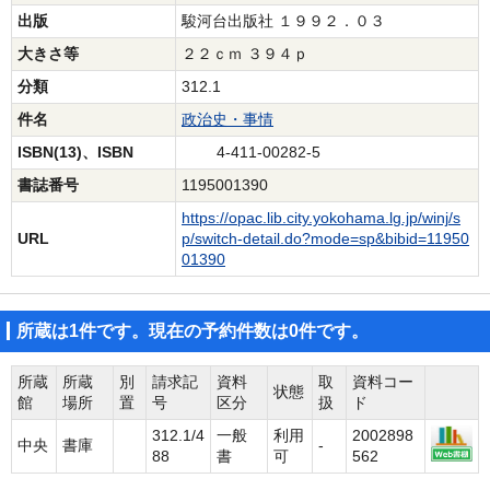
出版
駿河台出版社 １９９２．０３
大きさ等
２２ｃｍ ３９４ｐ
分類
312.1
件名
政治史・事情
ISBN(13)、ISBN
4-411-00282-5
書誌番号
1195001390
https://opac.lib.city.yokohama.lg.jp/winj/s
URL
p/switch-detail.do?mode=sp&bibid=11950
01390
所蔵は1件です。現在の予約件数は0件です。
所蔵
所蔵
別
請求記
資料
取
資料コー
状態
館
場所
置
号
区分
扱
ド
312.1/4
一般
利用
2002898
中央
書庫
-
88
書
可
562