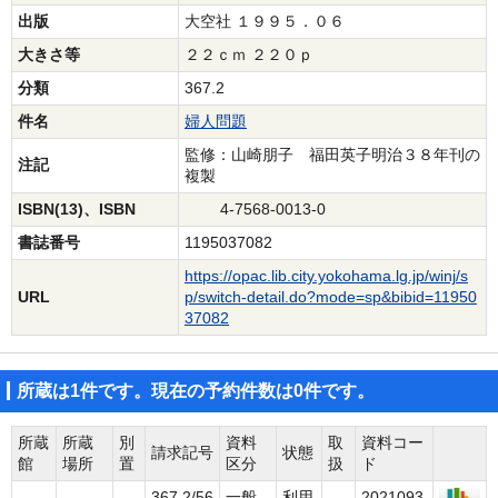
出版
大空社 １９９５．０６
大きさ等
２２ｃｍ ２２０ｐ
分類
367.2
件名
婦人問題
監修：山崎朋子 福田英子明治３８年刊の
注記
複製
ISBN(13)、ISBN
4-7568-0013-0
書誌番号
1195037082
https://opac.lib.city.yokohama.lg.jp/winj/s
URL
p/switch-detail.do?mode=sp&bibid=11950
37082
所蔵は1件です。現在の予約件数は0件です。
所蔵
所蔵
別
資料
取
資料コー
請求記号
状態
館
場所
置
区分
扱
ド
367.2/56
一般
利用
2021093