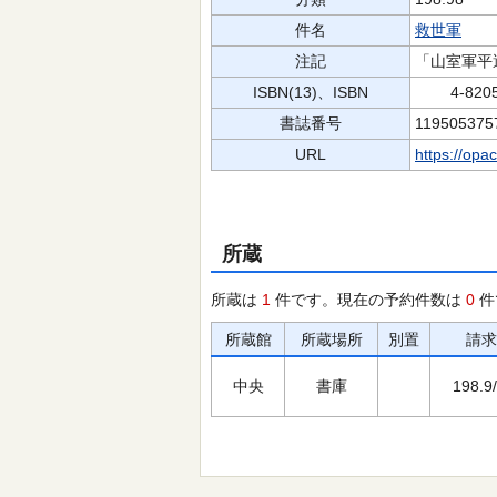
件名
救世軍
注記
「山室軍平
ISBN(13)、ISBN
4-8205-
書誌番号
119505375
URL
https://opa
所蔵
所蔵は
1
件です。現在の予約件数は
0
件
所蔵館
所蔵場所
別置
請求
中央
書庫
198.9/