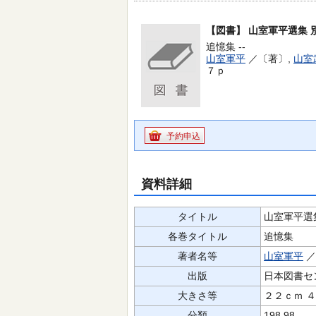
【図書】
山室軍平選集 
追憶集 --
山室軍平
／〔著〕,
山室
７ｐ
予約申込
資料詳細
タイトル
山室軍平選
各巻タイトル
追憶集
著者名等
山室軍平
／
出版
日本図書セ
大きさ等
２２ｃｍ 
分類
198.98