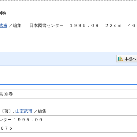
別巻
武甫
／編集 --
日本図書センター -- １９９５．０９ -- ２２ｃｍ -- ４６
本棚へ
集 別巻
〔著〕,
山室武甫
／編集
ンター １９９５．０９
４６７ｐ