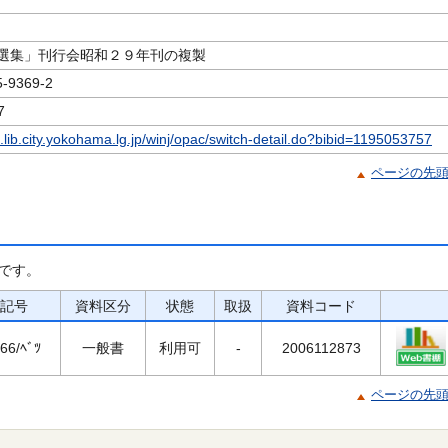
選集」刊行会昭和２９年刊の複製
9369-2
7
c.lib.city.yokohama.lg.jp/winj/opac/switch-detail.do?bibid=1195053757
ページの先
です。
記号
資料区分
状態
取扱
資料コード
66/ﾍﾞﾂ
一般書
利用可
-
2006112873
ページの先