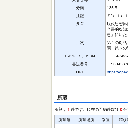
分類
135.5
注記
Ｅ´ｃｌａ
要旨
現代思想界
全書的な知
恵」にいた
目次
第１の対話
焉；第５の
ISBN(13)、ISBN
4-588-0
書誌番号
119604537
URL
https://opa
所蔵
所蔵は
1
件です。現在の予約件数は
0
件
所蔵館
所蔵場所
別置
請求