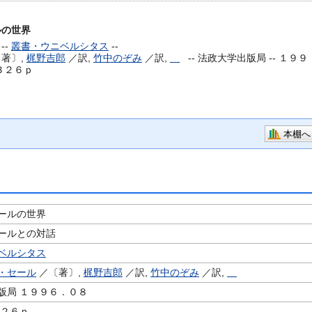
ルの世界
--
叢書・ウニベルシタス
--
著〕,
梶野吉郎
／訳,
竹中のぞみ
／訳,
--
法政大学出版局 -- １９９
 ３２６ｐ
本棚へ
ールの世界
ールとの対話
ベルシタス
・セール
／〔著〕,
梶野吉郎
／訳,
竹中のぞみ
／訳,
版局 １９９６．０８
３２６ｐ