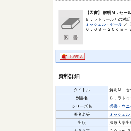
【図書】
解明Ｍ．セー
Ｂ．ラトゥールとの対話 
ミッシェル・セール
／〔
６．０８ -- ２０ｃｍ --
予約申込
資料詳細
タイトル
解明Ｍ．セ
副書名
Ｂ．ラトゥ
シリーズ名
叢書・ウニ
著者名等
ミッシェル
出版
法政大学出
大きさ等
２０ｃｍ 