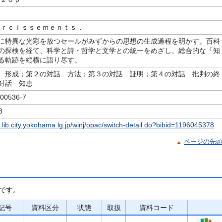
ｉｒｃｉｓｓｅｍｅｎｔｓ．
に特異な光彩を放つセールがみずからの思想の生成過程を明かす。百科
の探検を経て、科学と詩・哲学と文学との統一をめざし、総合的な「知
る軌跡を縦横に語り尽す。
 形成；第２の対話 方法；第３の対話 証明；第４の対話 批判の終
対話 知恵
0536-7
8
c.lib.city.yokohama.lg.jp/winj/opac/switch-detail.do?bibid=1196045378
ページの先
です。
記号
資料区分
状態
取扱
資料コード