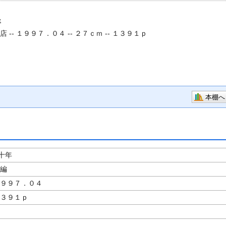
年
 -- １９９７．０４ -- ２７ｃｍ -- １３９１ｐ
本棚へ
十年
／編
１９９７．０４
１３９１ｐ