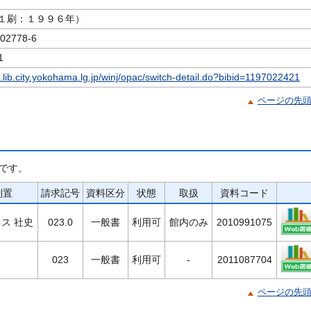
１刷：１９９６年）
2778-6
1
c.lib.city.yokohama.lg.jp/winj/opac/switch-detail.do?bibid=1197022421
ページの先
です。
別置
請求記号
資料区分
状態
取扱
資料コード
ス 社史
023.0
一般書
利用可
館内のみ
2010991075
023
一般書
利用可
-
2011087704
ページの先