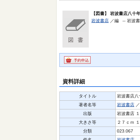
【図書】
岩波書店八十
岩波書店
／編 --
岩波書店
予約申込
資料詳細
タイトル
岩波書店八
著者名等
岩波書店
出版
岩波書店 
大きさ等
２７ｃｍ 
分類
023.067
件名
岩波書店