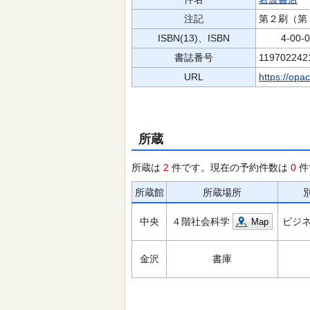
注記
第２刷（第
ISBN(13)、ISBN
4-00-00
書誌番号
119702242
URL
https://opa
所蔵
所蔵は
2
件です。現在の予約件数は
0
件
所蔵館
所蔵場所
中央
４階社会科学
ビジネ
Map
金沢
書庫