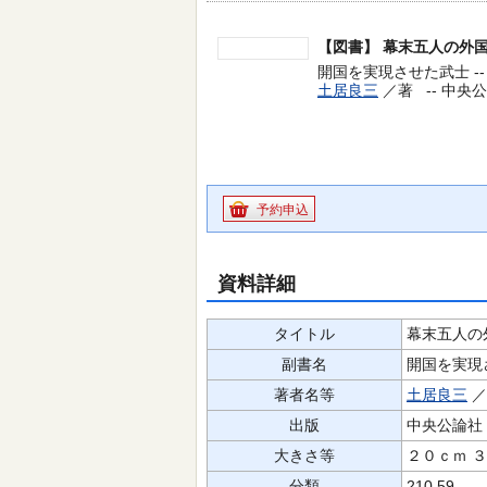
【図書】
幕末五人の外
開国を実現させた武士 --
土居良三
／著 --
中央公論
予約申込
資料詳細
タイトル
幕末五人の
副書名
開国を実現
著者名等
土居良三
出版
中央公論社
大きさ等
２０ｃｍ 
分類
210.59