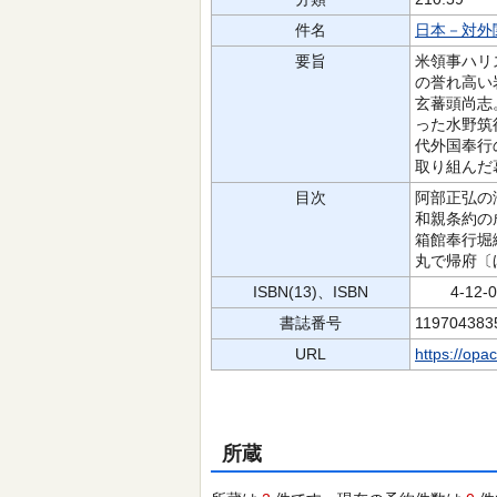
件名
日本－対外
要旨
米領事ハリ
の誉れ高い
玄蕃頭尚志
った水野筑
代外国奉行
取り組んだ
目次
阿部正弘の
和親条約の
箱館奉行堀
丸で帰府〔
ISBN(13)、ISBN
4-12-00
書誌番号
119704383
URL
https://opa
所蔵