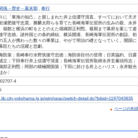
関係－歴史－幕末期
,
奉行
スに「東海の知己」と親しまれた井上信濃守清直。すべてにおいて天才
岩瀬肥後守忠震。勝麟太郎らを育てた長崎海軍伝習所の生みの親、永井
。箱館と横浜の町をととのえた堀織部正利煕。最期まで幕府を案じて逝
後守忠徳。諸外国との条約締結、横浜開港、長崎海軍伝習所の創設。初
の五人が携わった数々の事業は、やがて明治の礎となっていく。開国に
幕臣たちの活躍と悲劇。
海防策；長崎奉行水野筑後守忠徳；海防掛目付の登用；日英協約、日露
成立；下田奉行井上信濃守清直；長崎海軍伝習所取締永井玄蕃頭尚志；
織部正利煕；阿部の積極開国策；下田に於ける井上とハリス；永井観光
ほか〕
2707-4
5
c.lib.city.yokohama.lg.jp/winj/opac/switch-detail.do?bibid=1197043835
ページの先