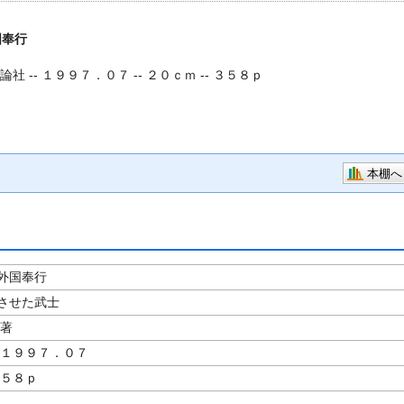
国奉行
社 -- １９９７．０７ -- ２０ｃｍ -- ３５８ｐ
本棚へ
外国奉行
させた武士
／著
 １９９７．０７
３５８ｐ