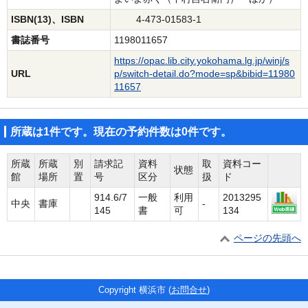
ISBN(13)、ISBN
4-473-01583-1
書誌番号
1198011657
https://opac.lib.city.yokohama.lg.jp/winj/s
URL
p/switch-detail.do?mode=sp&bibid=11980
11657
所蔵は1件です。現在の予約件数は0件です。
所蔵
所蔵
別
請求記
資料
取
資料コー
状態
館
場所
置
号
区分
扱
ド
914.6/7
一般
利用
2013295
中央
書庫
-
145
書
可
134
ページの先頭へ
Copyright 横浜市 (
お問合せ
)