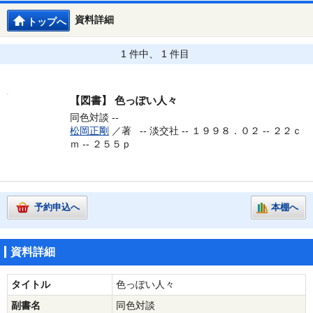
資料詳細
トップへ
1 件中、 1 件目
【図書】
色っぽい人々
同色対談 --
松岡正剛
／著 --
淡交社 -- １９９８．０２ -- ２２ｃ
ｍ -- ２５５ｐ
予約申込へ
本棚へ
資料詳細
タイトル
色っぽい人々
副書名
同色対談