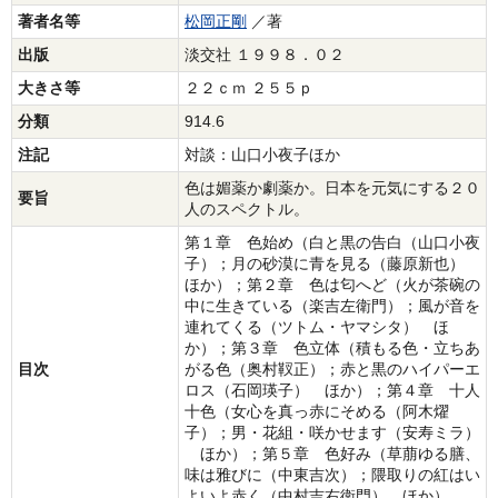
著者名等
松岡正剛
／著
出版
淡交社 １９９８．０２
大きさ等
２２ｃｍ ２５５ｐ
分類
914.6
注記
対談：山口小夜子ほか
色は媚薬か劇薬か。日本を元気にする２０
要旨
人のスペクトル。
第１章 色始め（白と黒の告白（山口小夜
子）；月の砂漠に青を見る（藤原新也）
ほか）；第２章 色は匂へど（火が茶碗の
中に生きている（楽吉左衛門）；風が音を
連れてくる（ツトム・ヤマシタ） ほ
か）；第３章 色立体（積もる色・立ちあ
目次
がる色（奥村靫正）；赤と黒のハイパーエ
ロス（石岡瑛子） ほか）；第４章 十人
十色（女心を真っ赤にそめる（阿木燿
子）；男・花組・咲かせます（安寿ミラ）
ほか）；第５章 色好み（草萠ゆる膳、
味は雅びに（中東吉次）；隈取りの紅はい
よいよ赤く（中村吉右衛門） ほか）