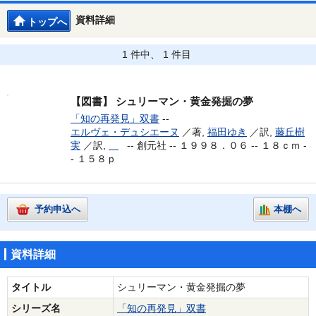
資料詳細
トップへ
1 件中、 1 件目
【図書】
シュリーマン・黄金発掘の夢
「知の再発見」双書
--
エルヴェ・デュシエーヌ
／著,
福田ゆき
／訳,
藤丘樹
実
／訳,
--
創元社 -- １９９８．０６ -- １８ｃｍ -
- １５８ｐ
予約申込へ
本棚へ
資料詳細
タイトル
シュリーマン・黄金発掘の夢
シリーズ名
「知の再発見」双書