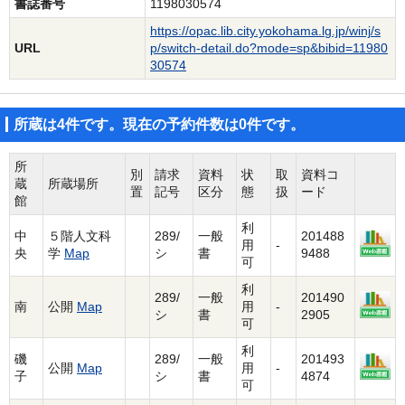
書誌番号
1198030574
https://opac.lib.city.yokohama.lg.jp/winj/s
URL
p/switch-detail.do?mode=sp&bibid=11980
30574
所蔵は4件です。現在の予約件数は0件です。
所
別
請求
資料
状
取
資料コ
蔵
所蔵場所
置
記号
区分
態
扱
ード
館
利
中
５階人文科
289/
一般
201488
用
-
央
学
Map
シ
書
9488
可
利
289/
一般
201490
南
公開
Map
用
-
シ
書
2905
可
利
磯
289/
一般
201493
公開
Map
用
-
子
シ
書
4874
可