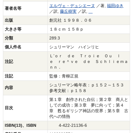
エルヴェ・デュシエーヌ
／著,
福田ゆき
著者名等
／訳,
藤丘樹実
／訳,
出版
創元社 １９９８．０６
大きさ等
１８ｃｍ １５８ｐ
分類
289.3
個人件名
シュリーマン ハインリヒ
Ｌ’ｏｒ ｄｅ Ｔｒｏｉｅ Ｏｕ ｌ
注記
ｅ ｒｅ＾ｖｅ ｄｅ Ｓｃｈｌｉｅｍａ
ｎｎ．
注記
監修：青柳正規
シュリーマン略年表：ｐ１５２～１５３
内容
参考文献：ｐ１５８
第１章 創作された自伝；第２章 商人と
しての成功；第３章 夢に向って；第４
目次
章 甦るギリシア神話の世界；第５章 古
代への情熱
ISBN(13)、ISBN
4-422-21136-6