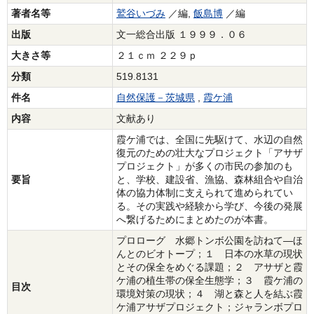
著者名等
鷲谷いづみ
／編,
飯島博
／編
出版
文一総合出版 １９９９．０６
大きさ等
２１ｃｍ ２２９ｐ
分類
519.8131
件名
自然保護－茨城県
,
霞ケ浦
内容
文献あり
霞ケ浦では、全国に先駆けて、水辺の自然
復元のための壮大なプロジェクト「アサザ
プロジェクト」が多くの市民の参加のも
要旨
と、学校、建設省、漁協、森林組合や自治
体の協力体制に支えられて進められてい
る。その実践や経験から学び、今後の発展
へ繋げるためにまとめたのが本書。
プロローグ 水郷トンボ公園を訪ねて―ほ
んとのビオトープ；１ 日本の水草の現状
とその保全をめぐる課題；２ アサザと霞
ケ浦の植生帯の保全生態学；３ 霞ケ浦の
目次
環境対策の現状；４ 湖と森と人を結ぶ霞
ケ浦アサザプロジェクト；ジャランボプロ