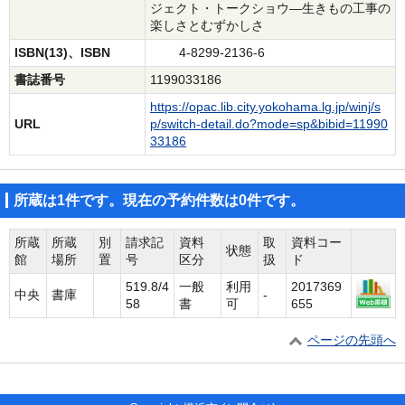
ジェクト・トークショウ―生きもの工事の
楽しさとむずかしさ
ISBN(13)、ISBN
4-8299-2136-6
書誌番号
1199033186
https://opac.lib.city.yokohama.lg.jp/winj/s
URL
p/switch-detail.do?mode=sp&bibid=11990
33186
所蔵は1件です。現在の予約件数は0件です。
所蔵
所蔵
別
請求記
資料
取
資料コー
状態
館
場所
置
号
区分
扱
ド
519.8/4
一般
利用
2017369
中央
書庫
-
58
書
可
655
ページの先頭へ