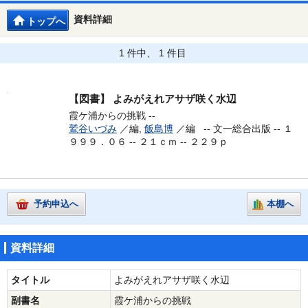
資料詳細
トップへ
1 件中、 1 件目
【図書】
よみがえれアサザ咲く水辺
霞ケ浦からの挑戦 --
鷲谷いづみ
／編,
飯島博
／編 --
文一総合出版 -- １
９９９．０６ -- ２１ｃｍ -- ２２９ｐ
予約申込へ
本棚へ
資料詳細
タイトル
よみがえれアサザ咲く水辺
副書名
霞ケ浦からの挑戦