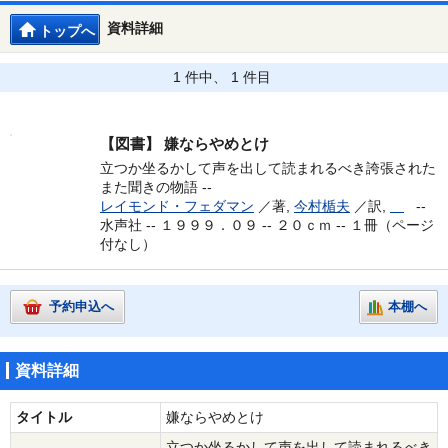
資料詳細
トップへ
1 件中、 1 件目
【図書】
嫌ならやめとけ
立つか坐るかして声を出して読まれるべき誇張された
また聞きの物語 --
レイモンド・フェダマン
／著,
今村楯夫
／訳,
--
水声社 -- １９９９．０９ -- ２０ｃｍ -- １冊（ページ
付なし）
予約申込へ
本棚へ
資料詳細
タイトル
嫌ならやめとけ
立つか坐るかして声を出して読まれるべき