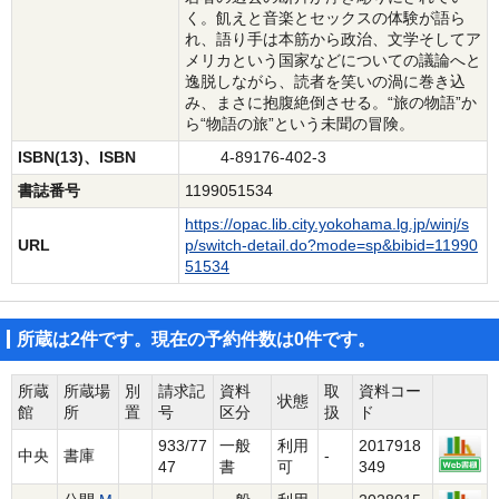
く。飢えと音楽とセックスの体験が語ら
れ、語り手は本筋から政治、文学そしてア
メリカという国家などについての議論へと
逸脱しながら、読者を笑いの渦に巻き込
み、まさに抱腹絶倒させる。“旅の物語”か
ら“物語の旅”という未聞の冒険。
ISBN(13)、ISBN
4-89176-402-3
書誌番号
1199051534
https://opac.lib.city.yokohama.lg.jp/winj/s
URL
p/switch-detail.do?mode=sp&bibid=11990
51534
所蔵は2件です。現在の予約件数は0件です。
所蔵
所蔵場
別
請求記
資料
取
資料コー
状態
館
所
置
号
区分
扱
ド
933/77
一般
利用
2017918
中央
書庫
-
47
書
可
349