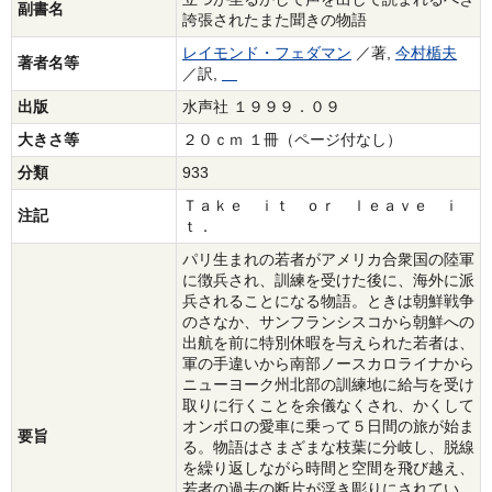
副書名
誇張されたまた聞きの物語
レイモンド・フェダマン
／著,
今村楯夫
著者名等
／訳,
出版
水声社 １９９９．０９
大きさ等
２０ｃｍ １冊（ページ付なし）
分類
933
Ｔａｋｅ ｉｔ ｏｒ ｌｅａｖｅ ｉ
注記
ｔ．
パリ生まれの若者がアメリカ合衆国の陸軍
に徴兵され、訓練を受けた後に、海外に派
兵されることになる物語。ときは朝鮮戦争
のさなか、サンフランシスコから朝鮮への
出航を前に特別休暇を与えられた若者は、
軍の手違いから南部ノースカロライナから
ニューヨーク州北部の訓練地に給与を受け
取りに行くことを余儀なくされ、かくして
オンボロの愛車に乗って５日間の旅が始ま
要旨
る。物語はさまざまな枝葉に分岐し、脱線
を繰り返しながら時間と空間を飛び越え、
若者の過去の断片が浮き彫りにされてい