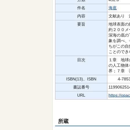
件名
海底
内容
文献あり 
要旨
地球表面の
約２００メ
深海の底の
象を調べ、
ちがこの自
ことのでき
目次
１章 地球
の人工物体
界；７章 
ISBN(13)、ISBN
4-7853-
書誌番号
119906251
URL
https://opa
所蔵