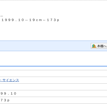
--
- １９９９．１０ -- １９ｃｍ -- １７３ｐ
本棚へ
・サイエンス
著
９９９．１０
１７３ｐ