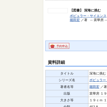
【図書】
深海に挑む
ポピュラー・サイエンス
堀田宏
／著 --
裳華房 -
予約申込
資料詳細
タイトル
深海に挑む
シリーズ名
ポピュラー
著者名等
堀田宏
／
出版
裳華房 １
大きさ等
１９ｃｍ 
分類
452.8