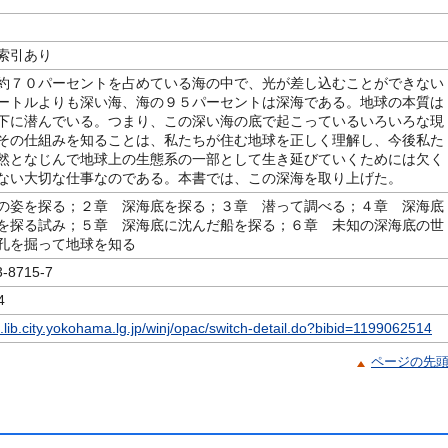
索引あり
約７０パーセントを占めている海の中で、光が差し込むことができない
ートルよりも深い海、海の９５パーセントは深海である。地球の本質は
下に潜んでいる。つまり、この深い海の底で起こっているいろいろな現
その仕組みを知ることは、私たちが住む地球を正しく理解し、今後私た
然となじんで地球上の生態系の一部として生き延びていくためには欠く
ない大切な仕事なのである。本書では、この深海を取り上げた。
の姿を探る；２章 深海底を探る；３章 潜って調べる；４章 深海底
を探る試み；５章 深海底に沈んだ船を探る；６章 未知の深海底の世
孔を掘って地球を知る
8715-7
4
c.lib.city.yokohama.lg.jp/winj/opac/switch-detail.do?bibid=1199062514
ページの先