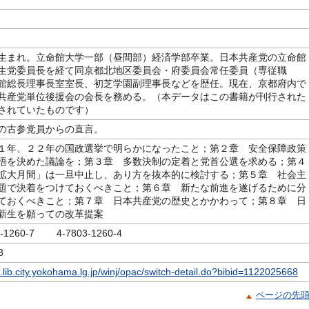
生まれ。立命館大学一部（昼間部）経済学部卒業。日本共産党の立命館
生党委員長を経て同京都北地区委員会・府委員会常任委員（専従職
館総長理事長室室長、初芝学園副理事長などを歴任。現在、京都府内で
共産党単位後援会の会長を務める。（本データはこの書籍が刊行された
されていたものです）
の古参党員からの直言。
１年、２２年の国政選挙で明らかになったこと；第２章 安全保障政策
悟を決めた議論を；第３章 多数決制の定着と党首公選を求める；第４
拡大月間」は一旦中止し、あり方を抜本的に検討する；第５章 社会主
題で決着をつけておくべきこと；第６章 新たな前進を遂げるために分
ておくべきこと；第７章 日本共産党の歴史とかかわって；第８章 日
新生を願っての改革提案
3-1260-7 4-7803-1260-4
8
c.lib.city.yokohama.lg.jp/winj/opac/switch-detail.do?bibid=1122025668
ページの先