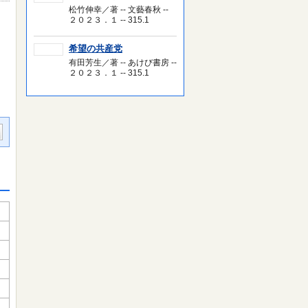
松竹伸幸／著 -- 文藝春秋 --
２０２３．１ -- 315.1
希望の共産党
有田芳生／著 -- あけび書房 --
２０２３．１ -- 315.1