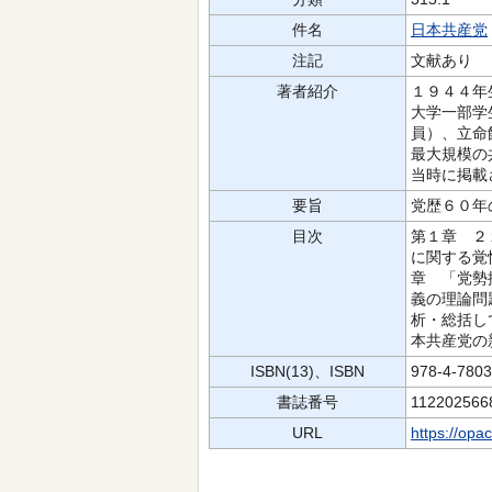
件名
日本共産党
注記
文献あり
著者紹介
１９４４年
大学一部学
員）、立命
最大規模の
当時に掲載
要旨
党歴６０年
目次
第１章 ２
に関する覚
章 「党勢
義の理論問
析・総括し
本共産党の
ISBN(13)、ISBN
978-4-780
書誌番号
112202566
URL
https://opa