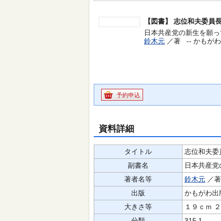
【図書】
志位和夫委員
日本共産党の新生を願って
鈴木元
／著 --
かもがわ出
予約申込
資料詳細
タイトル
志位和夫委
副書名
日本共産党
著者名等
鈴木元
／
出版
かもがわ出
大きさ等
１９ｃｍ 
分類
315.1