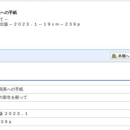
長への手紙
 --
版 -- ２０２３．１ -- １９ｃｍ -- ２３９ｐ
本棚へ
員長への手紙
の新生を願って
著
版 ２０２３．１
２３９ｐ