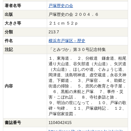
著者名等
戸塚歴史の会
出版
戸塚歴史の会 ２００４．６
大きさ等
２１ｃｍ ５２ｐ
分類
213.7
件名
横浜市戸塚区－歴史
注記
「とみづか」第３０号記念特集
１、東海道． ２、分岐道 鎌倉道、柏尾
通り大山道、谷矢部道（大山道）、矢沢道
（大山道）、ほしのや道、ぐみょうじ道、
岡津道、淡島明神道、虚空蔵道，永谷天神
道、下郷道． ３、戸塚宿． ４、助郷と
内容
街道の掃除． ５、庶民の教育と寺子屋．
６、黒船の来航と戸塚. ７、事件・災
害・こぼれ話． ８、寺社参詣と旅．
９、明治の世になって． １０、戸塚の歌
碑・句碑． １１、戸塚歳時記． １２、
戸塚宿家並図．
書誌番号
1104042415