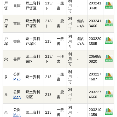
利
戸
郷土資料
213/
一般
203241
書庫
用
-
塚
戸塚区
ト
書
3440
可
利
戸
郷土資料
213/
一般
館内
203241
書庫
用
塚
戸塚区
ト
書
のみ
3466
可
利
戸
郷土資料
一般
館内
203220
書庫
213
用
塚
戸塚区
書
のみ
3585
可
利
郷土資料
213/
一般
205655
栄
書庫
用
-
栄区
ト
書
0820
可
利
公開
一般
203227
泉
郷土資料
213
用
-
Map
書
4687
可
利
公開
郷土資料
一般
203227
泉
213
用
-
Map
泉区
書
4660
可
利
公開
一般
203210
泉
郷土資料
213
用
-
Map
書
1359