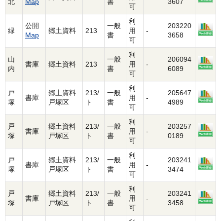
北
Map
書
3607
可
利
公開
一般
203220
緑
郷土資料
213
用
-
Map
書
3658
可
利
山
一般
206094
書庫
郷土資料
213
用
-
内
書
6089
可
利
戸
郷土資料
213/
一般
205647
書庫
用
-
塚
戸塚区
ト
書
4989
可
利
戸
郷土資料
213/
一般
203257
書庫
用
-
塚
戸塚区
ト
書
0189
可
利
戸
郷土資料
213/
一般
203241
書庫
用
-
塚
戸塚区
ト
書
3474
可
利
戸
郷土資料
213/
一般
203241
書庫
用
-
塚
戸塚区
ト
書
3458
可