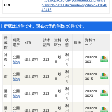
https://opac.lib.city.yokohama.lg.jp/winj/s
URL
p/switch-detail.do?mode=sp&bibid=11040
42415
所蔵は19件です。現在の予約件数は0件です。
所
所蔵
請求
資料
状
資料コ
蔵
別置
取扱
場所
記号
区分
態
ード
館
神
利
公開
一般
203220
奈
郷土資料
213
用
-
Map
書
3631
川
可
利
公開
一般
203220
南
郷土資料
213
用
-
Map
書
3615
可
利
港
公開
一般
203220
郷土資料
213
用
-
南
Map
書
3623
可
利
港
公開
一般
203220
郷土資料
213
用
-