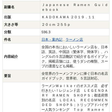
Ｊａｐａｎｅｓｅ Ｒａｍｅｎ Ｇｕｉｄ
副書名
ｅｂｏｏｋ
出版
ＫＡＤＯＫＡＷＡ ２０１９．１１
大きさ等
２０ｃｍ ２５５ｐ
分類
596.3
件名
日本－案内記
,
ラーメン店
全国の本当においしいラーメン店を、日本
語、英語、中国語（繁体字、簡体字）、ハ
内容紹介
ングルの５言語翻訳で紹介するガイドブッ
ク。掲載店舗には、使うダシの種類、スー
プの濃度なども掲載。
全世界のラーメンファンに捧ぐ日本の名店
要旨
ガイドブック。世界初、５言語対応。
ラーメンＷａｌｋｅｒのオススメ店 必ず
行きたい！レジェンド店 ＬＥＧＥＮＤＡ
ＲＹ ＲＡＭＥＮ ＳＨＯＰＳ；都道府県
別の名店 ＬＯＣＡＬ ＲＥＣＯＭＭＥＮ
ＤＥＤ ＳＨＯＰＳ；トリップアドバイザ
ー人気ランキング Ｔｏｐ Ｒａｍｅｎ