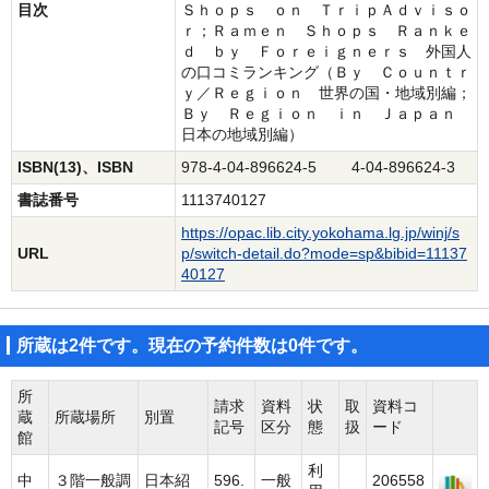
目次
Ｓｈｏｐｓ ｏｎ ＴｒｉｐＡｄｖｉｓｏ
ｒ；Ｒａｍｅｎ Ｓｈｏｐｓ Ｒａｎｋｅ
ｄ ｂｙ Ｆｏｒｅｉｇｎｅｒｓ 外国人
の口コミランキング（Ｂｙ Ｃｏｕｎｔｒ
ｙ／Ｒｅｇｉｏｎ 世界の国・地域別編；
Ｂｙ Ｒｅｇｉｏｎ ｉｎ Ｊａｐａｎ
日本の地域別編）
ISBN(13)、ISBN
978-4-04-896624-5 4-04-896624-3
書誌番号
1113740127
https://opac.lib.city.yokohama.lg.jp/winj/s
URL
p/switch-detail.do?mode=sp&bibid=11137
40127
所蔵は2件です。現在の予約件数は0件です。
所
請求
資料
状
取
資料コ
蔵
所蔵場所
別置
記号
区分
態
扱
ード
館
利
中
３階一般調
日本紹
596.
一般
206558