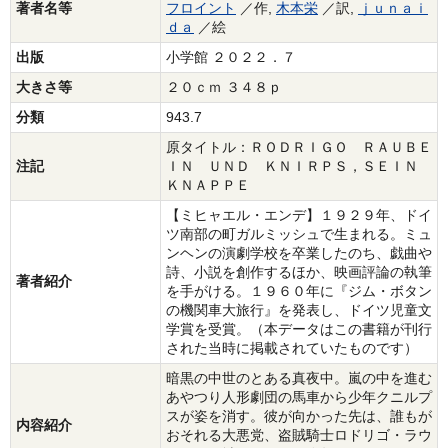
著者名等
フロイント
／作,
木本栄
／訳,
ｊｕｎａｉ
ｄａ
／絵
出版
小学館 ２０２２．７
大きさ等
２０ｃｍ ３４８ｐ
分類
943.7
原タイトル：ＲＯＤＲＩＧＯ ＲＡＵＢＥ
注記
ＩＮ ＵＮＤ ＫＮＩＲＰＳ，ＳＥＩＮ
ＫＮＡＰＰＥ
【ミヒャエル・エンデ】１９２９年、ドイ
ツ南部の町ガルミッシュで生まれる。ミュ
ンヘンの演劇学校を卒業したのち、戯曲や
詩、小説を創作するほか、映画評論の執筆
著者紹介
を手がける。１９６０年に『ジム・ボタン
の機関車大旅行』を発表し、ドイツ児童文
学賞を受賞。（本データはこの書籍が刊行
された当時に掲載されていたものです）
暗黒の中世のとある真夜中。嵐の中を進む
あやつり人形劇団の馬車から少年クニルプ
スが姿を消す。彼が向かった先は、誰もが
内容紹介
おそれる大悪党、盗賊騎士ロドリゴ・ラウ