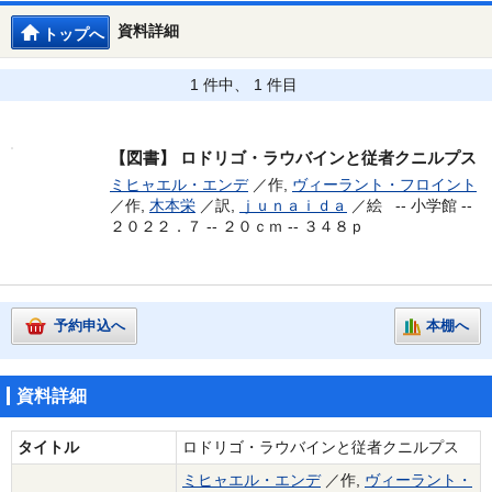
資料詳細
トップへ
1 件中、 1 件目
【図書】
ロドリゴ・ラウバインと従者クニルプス
ミヒャエル・エンデ
／作,
ヴィーラント・フロイント
／作,
木本栄
／訳,
ｊｕｎａｉｄａ
／絵 --
小学館 --
２０２２．７ -- ２０ｃｍ -- ３４８ｐ
予約申込へ
本棚へ
資料詳細
タイトル
ロドリゴ・ラウバインと従者クニルプス
ミヒャエル・エンデ
／作,
ヴィーラント・