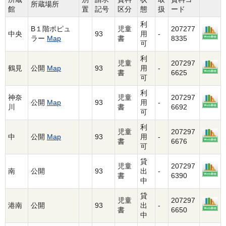
所蔵場所
館
置
記号
区分
態
扱
ード
利
B１階ポピュ
児童
207277
中央
93
用
-
ラー
Map
書
8335
可
利
児童
207297
鶴見
公開
Map
93
用
-
書
6625
可
利
神奈
児童
207297
公開
Map
93
用
-
川
書
6692
可
利
児童
207297
中
公開
Map
93
用
-
書
6676
可
貸
児童
207297
南
公開
93
出
-
書
6390
中
貸
児童
207297
港南
公開
93
出
-
書
6650
中