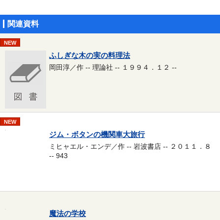
関連資料
NEW
ふしぎな木の実の料理法
岡田淳／作 -- 理論社 -- １９９４．１２ --
NEW
ジム・ボタンの機関車大旅行
ミヒャエル・エンデ／作 -- 岩波書店 -- ２０１１．８
-- 943
魔法の学校