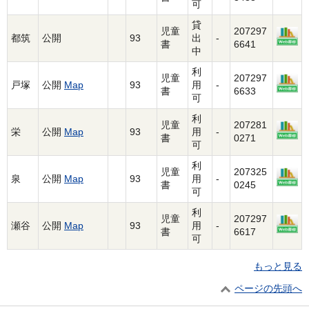
可
貸
児童
207297
都筑
公開
93
出
-
書
6641
中
利
児童
207297
戸塚
公開
Map
93
用
-
書
6633
可
利
児童
207281
栄
公開
Map
93
用
-
書
0271
可
利
児童
207325
泉
公開
Map
93
用
-
書
0245
可
利
児童
207297
瀬谷
公開
Map
93
用
-
書
6617
可
もっと見る
ページの先頭へ