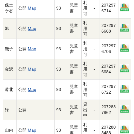
利
保土
児童
207297
公開
Map
93
用
-
ケ谷
書
6714
可
利
児童
207297
旭
公開
Map
93
用
-
書
6668
可
利
児童
207297
磯子
公開
Map
93
用
-
書
6706
可
利
児童
207297
金沢
公開
Map
93
用
-
書
6684
可
利
児童
207297
港北
公開
Map
93
用
-
書
6722
可
貸
児童
207283
緑
公開
93
出
-
書
7862
中
利
児童
207280
山内
公開
Map
93
用
-
書
3488