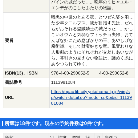
バインの城だった…。晩年のミヒャエル・
エンデがのこしたふたりの物語。
暗黒の中世のとある夜、とつぜん姿を消し
た少年クニルプス。彼が目指す先は、だれ
もがおそれる盗賊騎士の城だった―。かし
こいオウムと気弱なフトッチョ夫婦、おて
要旨
んばな姫にため息ばかりの王、あやしげな
魔術師、そして財宝好きな竜。風変わりな
人形劇のようにそれぞれが交差しあいなが
ら、幕引きの見えない物語は、謎めく糸に
あやつられてゆく。
ISBN(13)、ISBN
978-4-09-290652-5 4-09-290652-8
書誌番号
1113981084
https://opac.lib.city.yokohama.lg.jp/winj/s
URL
p/switch-detail.do?mode=sp&bibid=11139
81084
所蔵は18件です。現在の予約件数は0件です。
所蔵
別
請求
資料
状
取
資料コ