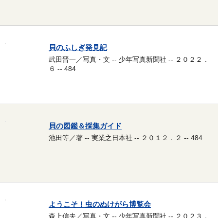
貝のふしぎ発見記
武田晋一／写真・文 -- 少年写真新聞社 -- ２０２２．
６ -- 484
貝の図鑑＆採集ガイド
池田等／著 -- 実業之日本社 -- ２０１２．２ -- 484
ようこそ！虫のぬけがら博覧会
森上信夫／写真・文 -- 少年写真新聞社 -- ２０２３．