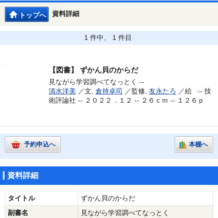
資料詳細
トップへ
1 件中、 1 件目
【図書】
ずかん貝のからだ
見ながら学習調べてなっとく --
清水洋美
／文,
倉持卓司
／監修,
友永たろ
／絵 --
技
術評論社 -- ２０２２．１２ -- ２６ｃｍ -- １２６ｐ
予約申込へ
本棚へ
資料詳細
タイトル
ずかん貝のからだ
副書名
見ながら学習調べてなっとく