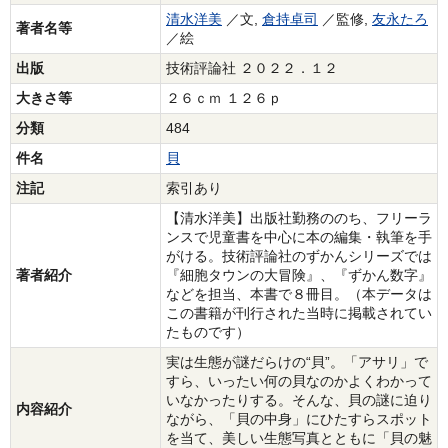
清水洋美
／文,
倉持卓司
／監修,
友永たろ
著者名等
／絵
出版
技術評論社 ２０２２．１２
大きさ等
２６ｃｍ １２６ｐ
分類
484
件名
貝
注記
索引あり
【清水洋美】出版社勤務ののち、フリーラ
ンスで児童書を中心に本の編集・執筆を手
がける。技術評論社のずかんシリーズでは
著者紹介
『細胞タウンの大冒険』、『ずかん数字』
などを担当、本書で８冊目。（本データは
この書籍が刊行された当時に掲載されてい
たものです）
実は生態が謎だらけの“貝”。「アサリ」で
すら、いったい何の貝なのかよくわかって
いなかったりする。そんな、貝の謎に迫り
内容紹介
ながら、「貝の中身」にひたすらスポット
を当て、美しい生態写真とともに「貝の魅