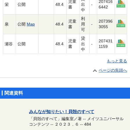
児童
207416
栄
公開
48.4
出
-
書
6442
中
利
児童
207396
泉
公開
Map
48.4
用
-
書
3055
可
貸
児童
207431
瀬谷
公開
48.4
出
-
書
1159
中
もっと見る
ページの先頭へ
関連資料
みんなが知りたい！貝殻のすべて
「貝殻のすべて」編集室／著 -- メイツユニバーサル
コンテンツ -- ２０２３．６ -- 484