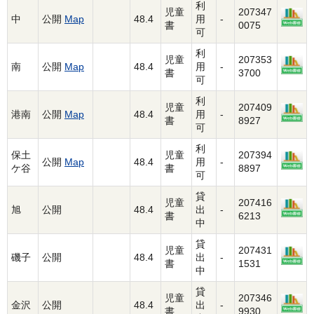
利
児童
207347
中
公開
Map
48.4
用
-
書
0075
可
利
児童
207353
南
公開
Map
48.4
用
-
書
3700
可
利
児童
207409
港南
公開
Map
48.4
用
-
書
8927
可
利
保土
児童
207394
公開
Map
48.4
用
-
ケ谷
書
8897
可
貸
児童
207416
旭
公開
48.4
出
-
書
6213
中
貸
児童
207431
磯子
公開
48.4
出
-
書
1531
中
貸
児童
207346
金沢
公開
48.4
出
-
書
9930