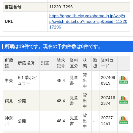
書誌番号
1122017296
https://opac.lib.city.yokohama.lg.jp/winj/s
URL
p/switch-detail.do?mode=sp&bibid=11220
17296
所蔵は19件です。現在の予約件数は0件です。
所蔵
請求
資料
状
取
資料コ
所蔵場所
別置
館
記号
区分
態
扱
ード
貸
B１階ポピ
児童
207409
中央
48.4
出
-
ュラー
書
8919
中
貸
児童
207416
鶴見
公開
48.4
出
-
書
2374
中
貸
神奈
児童
207271
公開
48.4
出
-
川
書
1451
中