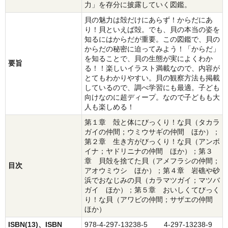
力」を存分に披露していく図鑑。
貝の魅力は殻だけにあらず！からだにあ
り！貝といえば殻。でも、貝の本当の姿を
知るにはからだが重要。この図鑑で、貝の
からだの秘密に迫ってみよう！「からだ」
を知ることで、貝の生態が実によくわか
要旨
る！！楽しいイラスト満載なので、内容が
とてもわかりやすい。貝の観察方法も掲載
しているので、調べ学習にも最適。子ども
向けなのに超ディープ。なので子どもも大
人も楽しめる！
第１章 殻と体にびっくり！な貝（タカラ
ガイの仲間；ウミウサギの仲間 ほか）；
第２章 生き方がびっくり！な貝（アンボ
イナ；ヤドリニナの仲間 ほか）；第３
章 貝殻を捨てた貝（アメフラシの仲間；
目次
アオウミウシ ほか）；第４章 岩礁や砂
浜でおなじみの貝（カラマツガイ；マツバ
ガイ ほか）；第５章 おいしくてびっく
り！な貝（アワビの仲間；サザエの仲間
ほか）
ISBN(13)、ISBN
978-4-297-13238-5 4-297-13238-9