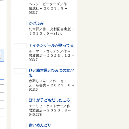
ヘレン・ピーターズ／作 --
偕成社 -- ２０２３．９ --
933.7
かげふみ
８
朽木祥／作 -- 光村図書出版 --
２０２３．５ -- 913.6
ナイチンゲールが歌ってる
ルーマー・ゴッデン／作 --
岩波書店 -- ２０２３．１２ --
933.7
ひと箱本屋とひみつの友だ
ち
赤羽じゅんこ／作 -- さ・
え・ら書房 -- ２０２３．６ --
913.6
ぼくが子どもだったころ
エーリヒ・ケストナー／作 --
岩波書店 -- ２０２３．８ --
940.278
赤いめんどり