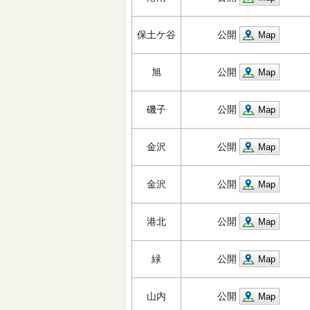
保土ケ谷
公開
Map
旭
公開
Map
磯子
公開
Map
金沢
公開
Map
金沢
公開
Map
港北
公開
Map
緑
公開
Map
山内
公開
Map