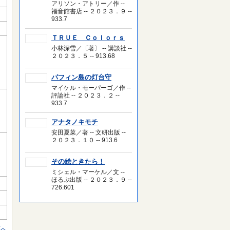
アリソン・アトリー／作 --
福音館書店 -- ２０２３．９ --
933.7
ＴＲＵＥ Ｃｏｌｏｒｓ
小林深雪／〔著〕 -- 講談社 --
２０２３．５ -- 913.68
パフィン島の灯台守
マイケル・モーパーゴ／作 --
評論社 -- ２０２３．２ --
933.7
アナタノキモチ
安田夏菜／著 -- 文研出版 --
２０２３．１０ -- 913.6
その絵ときたら！
ミシェル・マーケル／文 --
ほるぷ出版 -- ２０２３．９ --
726.601
頭へ