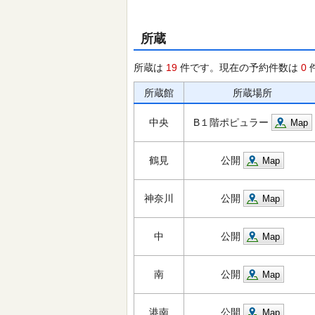
所蔵
所蔵は
19
件です。現在の予約件数は
0
所蔵館
所蔵場所
中央
B１階ポピュラー
Map
鶴見
公開
Map
神奈川
公開
Map
中
公開
Map
南
公開
Map
港南
公開
Map