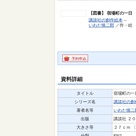
【図書】
宿場町の一日
講談社の創作絵本
--
いわた慎二郎
／作・絵 
予約申込
資料詳細
タイトル
宿場町の一
シリーズ名
講談社の創
著者名等
いわた慎二
出版
講談社 ２
大きさ等
２７ｃｍ 
分類
EN2