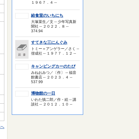
１９６７．４ --
給食室のいちにち
大塚菜生／文 -- 少年写真新
聞社 -- ２０２２．８ --
374.94
すてきな三にんぐみ
トミー＝アンゲラー／さく --
偕成社 -- １９７７．１２ --
キャンピングカーのたび
みねおみつ／〔作〕 -- 福音
館書店 -- ２０２３．４ --
537.99
博物館の一日
いわた慎二郎／作・絵 -- 講
談社 -- ２０１２．１０ --
頭へ