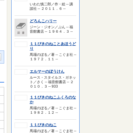
いわた慎二郎／作・絵 -- 講
談社 -- ２０１１．６ --
どろんこハリー
ジーン・ジオン／ぶん -- 福
音館書店 -- １９６４．３ --
１１ぴきのねことあほうど
り
馬場のぼる／著 -- こぐま社 --
１９７２．１１ --
エルマーのぼうけん
ルース・スタイルス・ガネッ
ト／さく -- 福音館書店 -- ２
０１０．３ -- 933
１１ぴきのねこふくろのな
か
馬場のぼる／著 -- こぐま社 --
１９８２．１２ --
１１ぴきのねこ
馬場のぼる／著 -- こぐま社 --