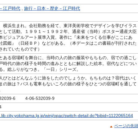
－江戸時代
,
旅行－日本－歴史－江戸時代
、横浜生まれ。会社勤務を経て、東洋美術学校でデザインを学びイラス
として活動。１９９１～１９９２年、通産省（当時）ポスター通産大臣
本ビジュアルアート展準入賞。著作に『未来をつくる仕事がここにあ
社図鑑』（日経ＢＰ）などがある。（本データはこの書籍が刊行された
されていたものです）
とある宿場町を舞台に、当時の人の旅の服装やもちもの、宿での過ごし
戸時代の旅の様子を時間の進みとともに解説した絵本。宿代などについ
る。総ふりがなつき。「一日」シリーズ。
人びとはどんなふうに旅をしたのでしょうか。もちものは？宿代はいく
まの旅は？バスも電車もないころの旅の様子をひとつの宿場町を通して
。
532039-6 4-06-532039-9
4
c.lib.city.yokohama.lg.jp/winj/opac/switch-detail.do?bibid=1122065164
ページの先