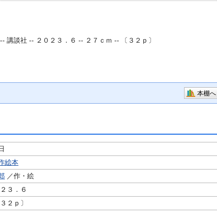
--
講談社 -- ２０２３．６ -- ２７ｃｍ -- 〔３２ｐ〕
本棚へ
日
作絵本
郎
／作・絵
０２３．６
〔３２ｐ〕