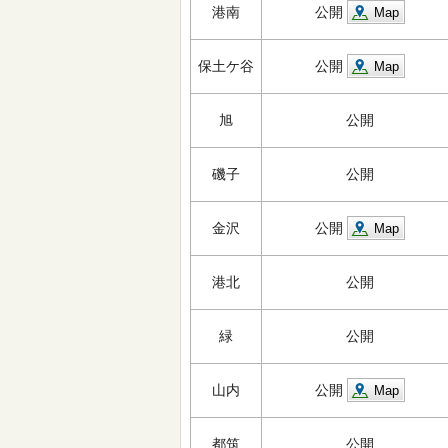
港南
公開
Map
保土ケ谷
公開
Map
旭
公開
磯子
公開
金沢
公開
Map
港北
公開
緑
公開
山内
公開
Map
都筑
公開