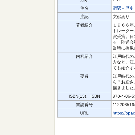
件名
宿駅－歴史
注記
文献あり
著者紹介
１９６６年
トレーター
賞受賞。日
る 陸送会
当時に掲載
内容紹介
江戸時代の
方など、江
ても紹介す
要旨
江戸時代の
ら？お殿さ
描きました
ISBN(13)、ISBN
978-4-06-
書誌番号
112206516
URL
https://opa