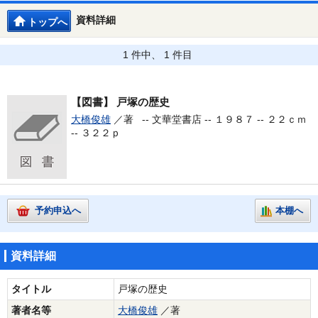
資料詳細
トップへ
1 件中、 1 件目
【図書】
戸塚の歴史
大橋俊雄
／著 --
文華堂書店 -- １９８７ -- ２２ｃｍ
-- ３２２ｐ
予約申込へ
本棚へ
資料詳細
タイトル
戸塚の歴史
著者名等
大橋俊雄
／著