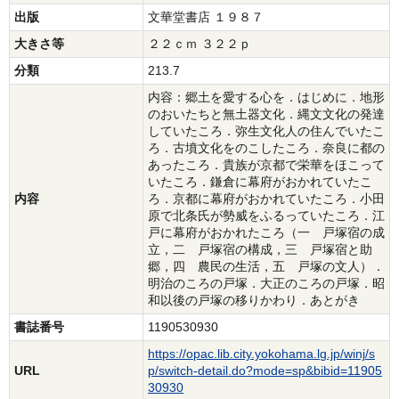
出版
文華堂書店 １９８７
大きさ等
２２ｃｍ ３２２ｐ
分類
213.7
内容：郷土を愛する心を．はじめに．地形
のおいたちと無土器文化．縄文文化の発達
していたころ．弥生文化人の住んでいたこ
ろ．古墳文化をのこしたころ．奈良に都の
あったころ．貴族が京都で栄華をほこって
いたころ．鎌倉に幕府がおかれていたこ
内容
ろ．京都に幕府がおかれていたころ．小田
原で北条氏が勢威をふるっていたころ．江
戸に幕府がおかれたころ（一 戸塚宿の成
立，二 戸塚宿の構成，三 戸塚宿と助
郷，四 農民の生活，五 戸塚の文人）．
明治のころの戸塚．大正のころの戸塚．昭
和以後の戸塚の移りかわり．あとがき
書誌番号
1190530930
https://opac.lib.city.yokohama.lg.jp/winj/s
URL
p/switch-detail.do?mode=sp&bibid=11905
30930