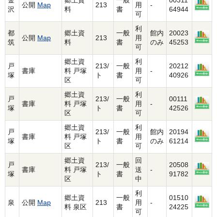
金
郷土資
一般
00311
公開
Map
213
用
-
沢
料
書
64944
可
利
都
郷土資
一般
館内
20023
公開
Map
213
用
筑
料
書
のみ
45253
可
郷土資
利
戸
213/
一般
20212
書庫
料 戸塚
用
-
塚
ト
書
40926
区
可
郷土資
利
戸
213/
一般
00111
書庫
料 戸塚
用
-
塚
ト
書
42526
区
可
郷土資
利
戸
213/
一般
館内
20194
書庫
料 戸塚
用
塚
ト
書
のみ
61214
区
可
郷土資
回
戸
213/
一般
20508
書庫
料 戸塚
送
-
塚
ト
書
91782
区
中
利
郷土資
一般
01510
泉
公開
Map
213
用
-
料 泉区
書
24225
可