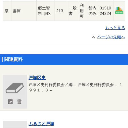
利
郷土資
一般
館内
01510
泉
書庫
213
用
料 泉区
書
のみ
24224
可
もっと見る
ページの先頭へ
関連資料
戸塚区史
戸塚区史刊行委員会／編 -- 戸塚区史刊行委員会 -- １
９９１．３ --
ふるさと戸塚