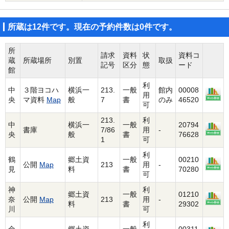
所蔵は12件です。現在の予約件数は0件です。
所
請求
資料
状
資料コ
蔵
所蔵場所
別置
取扱
記号
区分
態
ード
館
利
中
３階ヨコハ
横浜一
213.
一般
館内
00008
用
央
マ資料
Map
般
7
書
のみ
46520
可
213.
利
中
横浜一
一般
20794
書庫
7/86
用
-
央
般
書
76628
1
可
利
鶴
郷土資
一般
00210
公開
Map
213
用
-
見
料
書
70280
可
神
利
郷土資
一般
01210
奈
公開
Map
213
用
-
料
書
29302
川
可
利