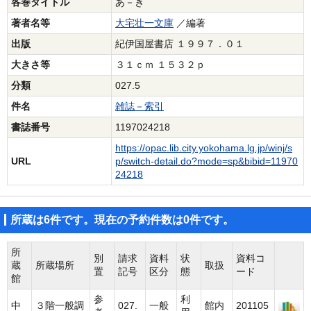
各巻タイトル
あ－き
著者名等
大宅壮一文庫
／編著
出版
紀伊国屋書店 １９９７．０１
大きさ等
３１ｃｍ １５３２ｐ
分類
027.5
件名
雑誌－索引
書誌番号
1197024218
https://opac.lib.city.yokohama.lg.jp/winj/s
URL
p/switch-detail.do?mode=sp&bibid=11970
24218
所蔵は6件です。現在の予約件数は0件です。
所
別
請求
資料
状
資料コ
蔵
所蔵場所
取扱
置
記号
区分
態
ード
館
参
利
中
３階一般調
027.
一般
館内
201105