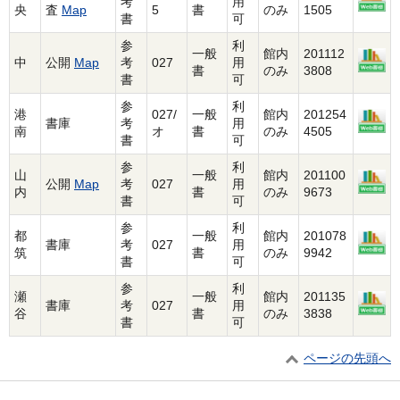
考
用
央
査
Map
5
書
のみ
1505
書
可
参
利
一般
館内
201112
中
公開
Map
考
027
用
書
のみ
3808
書
可
参
利
港
027/
一般
館内
201254
書庫
考
用
南
オ
書
のみ
4505
書
可
参
利
山
一般
館内
201100
公開
Map
考
027
用
内
書
のみ
9673
書
可
参
利
都
一般
館内
201078
書庫
考
027
用
筑
書
のみ
9942
書
可
参
利
瀬
一般
館内
201135
書庫
考
027
用
谷
書
のみ
3838
書
可
ページの先頭へ