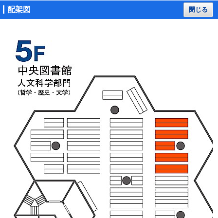
配架図
閉じる