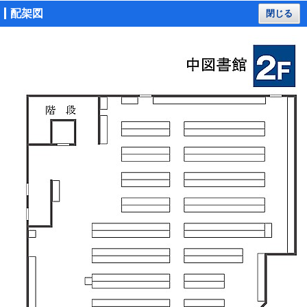
配架図
閉じる