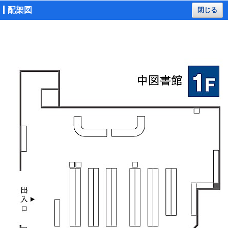
配架図
閉じる