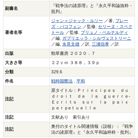
『戦争法の諸原理』と『永久平和論抜粋・
副書名
批判』
ジャン＝ジャック・ルソー
／著,
ブレー
ズ・バコフェン
／監修,
セリーヌ・スペク
著者名等
トール
／監修,
ブリュノ・ベルナルディ
／編,
ガブリエッラ・シルヴェストリーニ
／編,
永見文雄
／訳,
三浦信孝
／訳
出版
勁草書房 ２０２０．７
大きさ等
２２ｃｍ ３８８，３９ｐ
分類
329.6
件名
戦時国際法
,
平和
原タイトル：Ｐｒｉｎｃｉｐｅｓ ｄｕ
ｄｒｏｉｔ ｄｅ ｌａ ｇｕｅｒｒｅ‐
注記
Ｅｃｒｉｔｓ ｓｕｒ ｌａ ｐａｉｘ
ｐｅｒｐeｔｕｅｌｌｅ
注記
文献あり 索引あり
奥付のタイトル関連情報（誤植）：『戦争
注記
法の諸原理』と『永久平和論枠粋・批判』