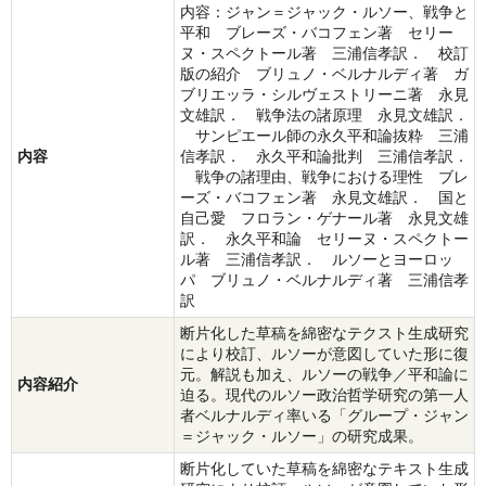
内容：ジャン＝ジャック・ルソー、戦争と
平和 ブレーズ・バコフェン著 セリー
ヌ・スペクトール著 三浦信孝訳． 校訂
版の紹介 ブリュノ・ベルナルディ著 ガ
ブリエッラ・シルヴェストリーニ著 永見
文雄訳． 戦争法の諸原理 永見文雄訳．
サンピエール師の永久平和論抜粋 三浦
内容
信孝訳． 永久平和論批判 三浦信孝訳．
戦争の諸理由、戦争における理性 ブレ
ーズ・バコフェン著 永見文雄訳． 国と
自己愛 フロラン・ゲナール著 永見文雄
訳． 永久平和論 セリーヌ・スペクトー
ル著 三浦信孝訳． ルソーとヨーロッ
パ ブリュノ・ベルナルディ著 三浦信孝
訳
断片化した草稿を綿密なテクスト生成研究
により校訂、ルソーが意図していた形に復
元。解説も加え、ルソーの戦争／平和論に
内容紹介
迫る。現代のルソー政治哲学研究の第一人
者ベルナルディ率いる「グループ・ジャン
＝ジャック・ルソー」の研究成果。
断片化していた草稿を綿密なテキスト生成