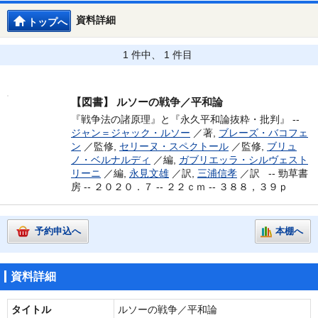
資料詳細
トップへ
1 件中、 1 件目
【図書】
ルソーの戦争／平和論
『戦争法の諸原理』と『永久平和論抜粋・批判』 --
ジャン＝ジャック・ルソー
／著,
ブレーズ・バコフェ
ン
／監修,
セリーヌ・スペクトール
／監修,
ブリュ
ノ・ベルナルディ
／編,
ガブリエッラ・シルヴェスト
リーニ
／編,
永見文雄
／訳,
三浦信孝
／訳 --
勁草書
房 -- ２０２０．７ -- ２２ｃｍ -- ３８８，３９ｐ
予約申込へ
本棚へ
資料詳細
タイトル
ルソーの戦争／平和論