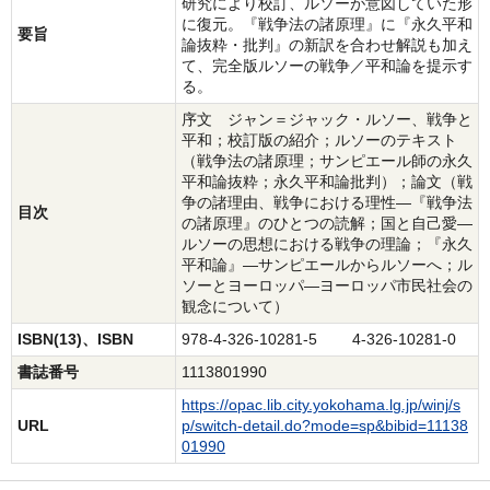
研究により校訂、ルソーが意図していた形
に復元。『戦争法の諸原理』に『永久平和
要旨
論抜粋・批判』の新訳を合わせ解説も加え
て、完全版ルソーの戦争／平和論を提示す
る。
序文 ジャン＝ジャック・ルソー、戦争と
平和；校訂版の紹介；ルソーのテキスト
（戦争法の諸原理；サンピエール師の永久
平和論抜粋；永久平和論批判）；論文（戦
争の諸理由、戦争における理性―『戦争法
目次
の諸原理』のひとつの読解；国と自己愛―
ルソーの思想における戦争の理論；『永久
平和論』―サンピエールからルソーへ；ル
ソーとヨーロッパ―ヨーロッパ市民社会の
観念について）
ISBN(13)、ISBN
978-4-326-10281-5 4-326-10281-0
書誌番号
1113801990
https://opac.lib.city.yokohama.lg.jp/winj/s
URL
p/switch-detail.do?mode=sp&bibid=11138
01990