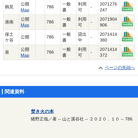
公開
一般
利用
2071276
鶴見
786
-
Map
書
可
247
公開
一般
利用
2071904
港南
786
-
Map
書
可
906
保土
一般
貸出
2071414
公開
786
-
ケ谷
書
中
380
公開
一般
利用
2071414
泉
786
-
Map
書
可
372
ページの先頭へ
関連資料
焚き火の本
猪野正哉／著 -- 山と溪谷社 -- ２０２０．１０ -- 786