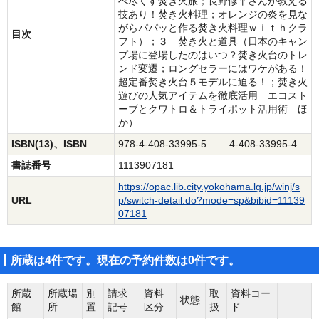
べ尽くす焚き火旅；長野修平さんが教える
技あり！焚き火料理；オレンジの炎を見な
がらパパッと作る焚き火料理ｗｉｔｈクラ
目次
フト）；３ 焚き火と道具（日本のキャン
プ場に登場したのはいつ？焚き火台のトレ
ンド変遷；ロングセラーにはワケがある！
超定番焚き火台５モデルに迫る！；焚き火
遊びの人気アイテムを徹底活用 エコスト
ーブとクワトロ＆トライポット活用術 ほ
か）
ISBN(13)、ISBN
978-4-408-33995-5 4-408-33995-4
書誌番号
1113907181
https://opac.lib.city.yokohama.lg.jp/winj/s
URL
p/switch-detail.do?mode=sp&bibid=11139
07181
所蔵は4件です。現在の予約件数は0件です。
所蔵
所蔵場
別
請求
資料
取
資料コー
状態
館
所
置
記号
区分
扱
ド