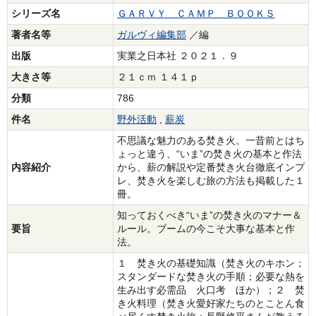
シリーズ名
ＧＡＲＶＹ ＣＡＭＰ ＢＯＯＫＳ
著者名等
ガルヴィ編集部
／編
出版
実業之日本社 ２０２１．９
大きさ等
２１ｃｍ １４１ｐ
分類
786
件名
野外活動
,
薪炭
不思議な魅力のある焚き火。一昔前とはち
ょっと違う、“いま”の焚き火の基本と作法
内容紹介
から、薪の解説や定番焚き火台徹底インプ
レ、焚き火を楽しむ旅の方法も掲載した１
冊。
知っておくべき“いま”の焚き火のマナー＆
要旨
ルール。ブームの今こそ大事な基本と作
法。
１ 焚き火の基礎知識（焚き火のキホン；
スタンダードな焚き火の手順；必要な熱を
生み出す必需品 火口考 ほか）；２ 焚
き火料理（焚き火愛好家たちのとことん食