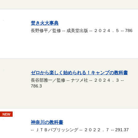
焚き火大事典
長野修平／監修 -- 成美堂出版 -- ２０２４．５ -- 786
ゼロから楽しく始められる！キャンプの教科書
長谷部雅一／監修 -- ナツメ社 -- ２０２４．３ --
786.3
NEW
神奈川の教科書
-- ＪＴＢパブリッシング -- ２０２２．７ -- 291.37