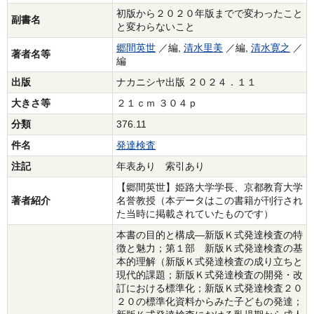
初版から２０２０年版までで変わったこと
副書名
と変わらないこと
郷間英世
／編,
清水里美
／編,
清水寛之
／
著者名等
編
出版
ナカニシヤ出版 ２０２４．１１
大きさ等
２１ｃｍ ３０４ｐ
分類
376.11
件名
発達検査
注記
年表あり 索引あり
【郷間英世】姫路大学学長、京都教育大学
著者紹介
名誉教授（本データはこの書籍が刊行され
た当時に掲載されていたものです）
本書の目的と構成―新版Ｋ式発達検査の特
徴と魅力；第１部 新版Ｋ式発達検査の基
本的理解（新版Ｋ式発達検査の成り立ちと
現代的課題；新版Ｋ式発達検査の開発・改
訂における標準化；新版Ｋ式発達検査２０
２０の標準化資料からみた子どもの発達；