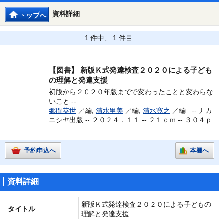
資料詳細
トップへ
1 件中、 1 件目
【図書】
新版Ｋ式発達検査２０２０による子ども
の理解と発達支援
初版から２０２０年版までで変わったことと変わらな
いこと --
郷間英世
／編,
清水里美
／編,
清水寛之
／編 --
ナカ
ニシヤ出版 -- ２０２４．１１ -- ２１ｃｍ -- ３０４ｐ
予約申込へ
本棚へ
資料詳細
新版Ｋ式発達検査２０２０による子どもの
タイトル
理解と発達支援