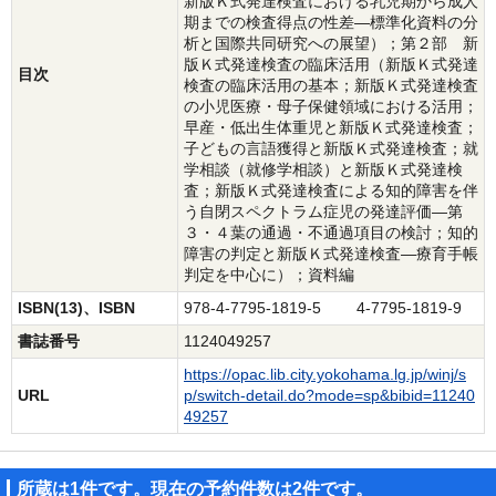
新版Ｋ式発達検査における乳児期から成人
期までの検査得点の性差―標準化資料の分
析と国際共同研究への展望）；第２部 新
版Ｋ式発達検査の臨床活用（新版Ｋ式発達
目次
検査の臨床活用の基本；新版Ｋ式発達検査
の小児医療・母子保健領域における活用；
早産・低出生体重児と新版Ｋ式発達検査；
子どもの言語獲得と新版Ｋ式発達検査；就
学相談（就修学相談）と新版Ｋ式発達検
査；新版Ｋ式発達検査による知的障害を伴
う自閉スペクトラム症児の発達評価―第
３・４葉の通過・不通過項目の検討；知的
障害の判定と新版Ｋ式発達検査―療育手帳
判定を中心に）；資料編
ISBN(13)、ISBN
978-4-7795-1819-5 4-7795-1819-9
書誌番号
1124049257
https://opac.lib.city.yokohama.lg.jp/winj/s
URL
p/switch-detail.do?mode=sp&bibid=11240
49257
所蔵は1件です。現在の予約件数は2件です。