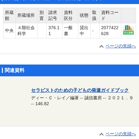
所蔵
別
請求
資料
取
資料コー
所蔵場所
状態
館
置
記号
区分
扱
ド
４階社会
376.1
一般
貸出
2077422
中央
-
科学
1
書
中
628
ページの先頭へ
関連資料
セラピストのための子どもの発達ガイドブック
ディー・Ｃ・レイ／編著 -- 誠信書房 -- ２０２１．９
-- 146.82
ページの先頭へ