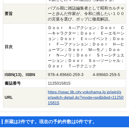
バブル期に雑誌編集者として昭和カルチャ
要旨
ーと歩んだ作家が、令和に残したい１００
の言葉を選び、ポップに徹底解説。
Ｄｏｏｒ Ａ―アクション；Ｄｏｏｒ Ｃ
―キャラクター；Ｄｏｏｒ Ｅ―エモーシ
ョン；Ｄｏｏｒ Ｅｖ―イベント；Ｄｏｏ
ｒ Ｆ―ファッション；Ｄｏｏｒ Ｈ―ヒ
目次
ューマン；Ｄｏｏｒ Ｍ―モノ；Ｄｏｏ
ｒ Ｎ―ノリ；Ｄｏｏｒ Ｓｔ―シチュエ
ーション；Ｄｏｏｒ Ｓｏ―ソーシャル；
Ｄｏｏｒ Ｔ―テクニック
ISBN(13)、ISBN
978-4-89660-259-3 4-89660-259-5
書誌番号
1125015815
https://opac.lib.city.yokohama.lg.jp/winj/s
URL
p/switch-detail.do?mode=sp&bibid=11250
15815
所蔵は2件です。現在の予約件数は0件です。