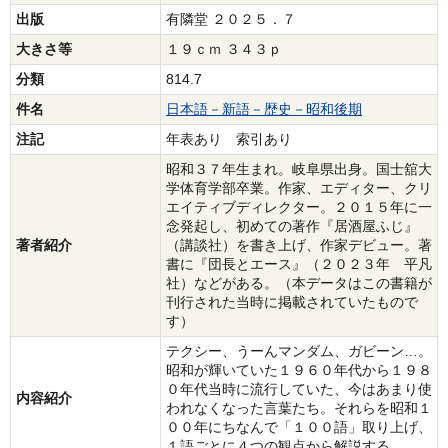
出版
有隣堂 ２０２５．７
大きさ等
１９ｃｍ ３４３ｐ
分類
814.7
件名
日本語－新語－歴史－昭和後期
注記
年表あり 索引あり
昭和３７年生まれ。岐阜県出身。国士舘大
学体育学部卒業。作家、エディター、クリ
エイティブディレクター。２０１５年に一
念発起し、初めての著作『居酒屋ふじ』
著者紹介
（講談社）を書き上げ、作家デビュー。著
書に『団長とエース』（２０２３年 平凡
社）などがある。（本データはこの書籍が
刊行された当時に掲載されていたもので
す）
テクシー、うーんマンダム、ガビーン…。
昭和が輝いていた１９６０年代から１９８
０年代当時に流行していた、今はあまり使
内容紹介
われなくなった言葉たち。それらを昭和１
００年にちなんで「１００語」取り上げ、
１語ごとに４つの観点から解説する。