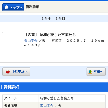
資料詳細
トップへ
1 件中、 1 件目
【図書】
昭和が愛した言葉たち
栗山圭介
／著 --
有隣堂 -- ２０２５．７ -- １９ｃｍ
-- ３４３ｐ
予約申込へ
本棚へ
資料詳細
タイトル
昭和が愛した言葉たち
著者名等
栗山圭介
／著