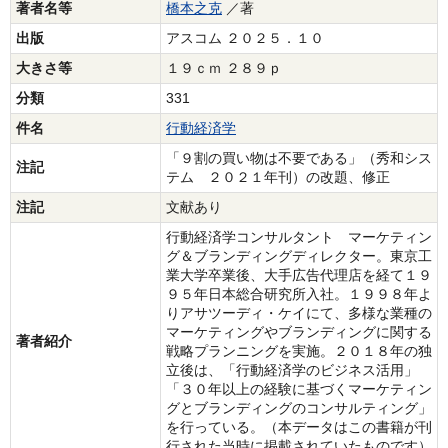
著者名等
橋本之克
／著
出版
アスコム ２０２５．１０
大きさ等
１９ｃｍ ２８９ｐ
分類
331
件名
行動経済学
「９割の買い物は不要である」（秀和シス
注記
テム ２０２１年刊）の改題、修正
注記
文献あり
行動経済学コンサルタント マーケティン
グ＆ブランディングディレクター。東京工
業大学卒業後、大手広告代理店を経て１９
９５年日本総合研究所入社。１９９８年よ
りアサツーディ・ケイにて、多様な業種の
マーケティングやブランディングに関する
著者紹介
戦略プランニングを実施。２０１８年の独
立後は、「行動経済学のビジネス活用」
「３０年以上の経験に基づくマーケティン
グとブランディングのコンサルティング」
を行っている。（本データはこの書籍が刊
行された当時に掲載されていたものです）