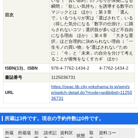
いる（「賢い節約」のつもりが浪費になる
瞬間；「欲しい気持ち」を誘導する数字の
マジックとは ほか）；第３章 「選ん
目次
で」いるつもりが実は「選ばされて」いる
（得した気分になる「数字の仕掛け」に踊
らされないコツ；選択肢が多いほど不自由
になる理由 ほか）；第４章 「大きな選
択」ほど合理的に決められない理由（「一
生モノの買い物」を“選ばされない”ため
に；「今」と「未来」の自分を分けて考え
ることが後悔をなくすカギ ほか）
ISBN(13)、ISBN
978-4-7762-1434-2 4-7762-1434-2
書誌番号
1125036731
https://opac.lib.city.yokohama.lg.jp/winj/s
URL
p/switch-detail.do?mode=sp&bibid=11250
36731
所蔵は3件です。現在の予約件数は0件です。
所蔵
所蔵場
別
請求記
資料区
取
資料コー
状態