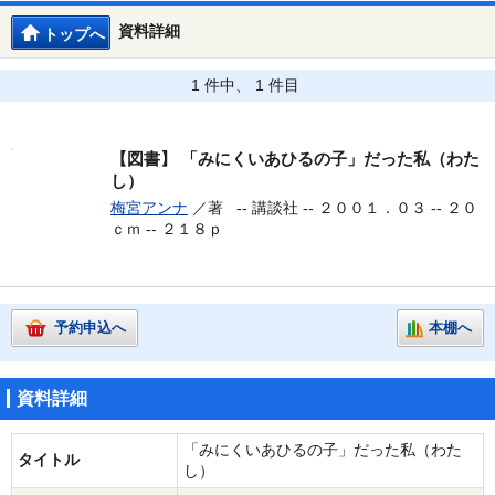
資料詳細
トップへ
1 件中、 1 件目
【図書】
「みにくいあひるの子」だった私（わた
し）
梅宮アンナ
／著 --
講談社 -- ２００１．０３ -- ２０
ｃｍ -- ２１８ｐ
予約申込へ
本棚へ
資料詳細
「みにくいあひるの子」だった私（わた
タイトル
し）