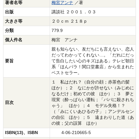
著者名等
梅宮アンナ
／著
出版
講談社 ２００１．０３
大きさ等
２０ｃｍ ２１８ｐ
分類
779.9
個人件名
梅宮 アンナ
親も知らない、友だちにも言えない、恋人
だってわかってくれない…。「だれにだっ
要旨
て告白したい心のキズはある」テレビ朝日
系「ほんパラ！関口堂書店」から生まれた
ベストセラー。
１ 私はだれ？（自分の顔；赤茶色の髪
ほか）；２ なにかが許せない（みじめに
なるだけ；初めての彼 ほか）；３ 夢と
現実（酔っぱらい運転；「パパに殺されち
目次
ゃう」 ほか）；４ モデル失格！？
（「みにくいあひるの子」；アンデルセン
の自伝 ほか）；５ 遠まわりした道（あ
の彼；父の誤算 ほか）
ISBN(13)、ISBN
4-06-210665-5