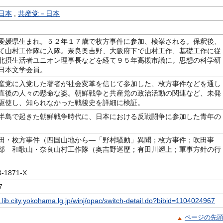
日本
,
共産党－日本
愛媛県生まれ。５２年１７歳で枚方事件に参加、検挙される。保釈後、
て山村工作隊に入隊。奈良奥吉野、大阪府下で山村工作、基礎工作に従
北摂生活者ユニオン理事長などを経て９５年高槻市議に。思想の科学研
日本文学会員。
産党に入党した著者が社会変革を信じて参加した、枚方事件などを通し
直後の人々の懸命な姿。朝鮮戦争と共産党の政治活動の関連など、未発
駆使し、知られなかった戦後史を詳細に検証。
半島で起きた朝鮮戦争時代に、日本における反戦闘争に参加した青年の
田・枚方事件（四国山地から―「野村騒動」異聞；枚方事件；吹田事
部 和歌山・奈良山村工作隊（奥吉野巡歴；有田川遡上；軍事方針の行
1871-X
7
c.lib.city.yokohama.lg.jp/winj/opac/switch-detail.do?bibid=1104024967
ページの先