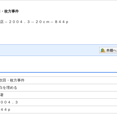
田・枚方事件
 -- ２００４．３ -- ２０ｃｍ -- ８４４ｐ
本棚へ
吹田・枚方事件
白を埋める
／著
２００４．３
８４４ｐ