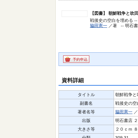
【図書】
朝鮮戦争と吹
戦後史の空白を埋める --
脇田憲一
／著 --
明石書店
予約申込
資料詳細
タイトル
朝鮮戦争と
副書名
戦後史の空
著者名等
脇田憲一
出版
明石書店 
大きさ等
２０ｃｍ 
分類
309.31