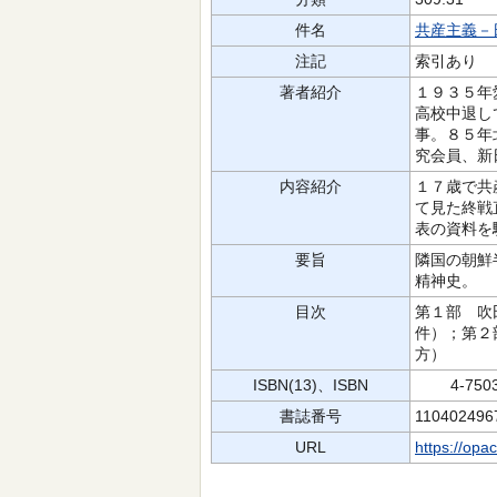
件名
共産主義－
注記
索引あり
著者紹介
１９３５年
高校中退し
事。８５年
究会員、新
内容紹介
１７歳で共
て見た終戦
表の資料を
要旨
隣国の朝鮮
精神史。
目次
第１部 吹
件）；第２
方）
ISBN(13)、ISBN
4-7503-
書誌番号
110402496
URL
https://opa