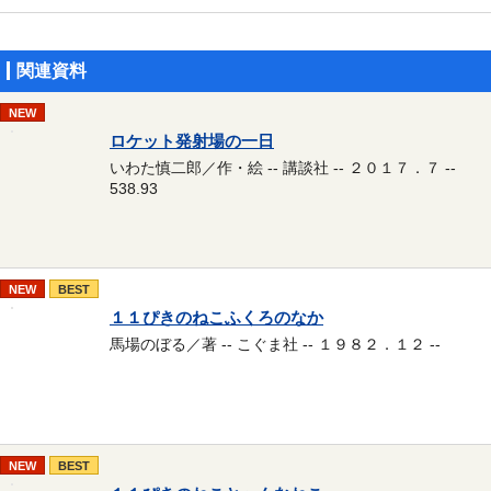
関連資料
NEW
ロケット発射場の一日
いわた慎二郎／作・絵 -- 講談社 -- ２０１７．７ --
538.93
NEW
BEST
１１ぴきのねこふくろのなか
馬場のぼる／著 -- こぐま社 -- １９８２．１２ --
NEW
BEST