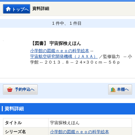
資料詳細
トップへ
1 件中、 1 件目
【図書】
宇宙探検えほん
小学館の図鑑ｎｅｏの科学絵本
--
宇宙航空研究開発機構（ＪＡＸＡ）
／監修協力 --
小
学館 -- ２０１３．８ -- ２４×３０ｃｍ -- ５６ｐ
予約申込へ
本棚へ
資料詳細
タイトル
宇宙探検えほん
シリーズ名
小学館の図鑑ｎｅｏの科学絵本