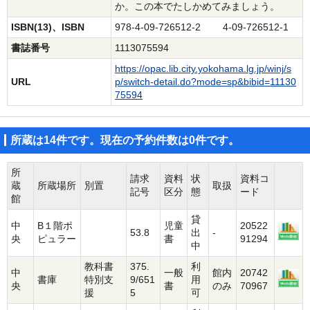
か。この本でたしかめてみましょう。
ISBN(13)、ISBN
978-4-09-726512-2 4-09-726512-1
書誌番号
1113075594
https://opac.lib.city.yokohama.lg.jp/winj/s
URL
p/switch-detail.do?mode=sp&bibid=11130
75594
所蔵は14件です。現在の予約件数は0件です。
所
請求
資料
状
資料コ
蔵
所蔵場所
別置
取扱
記号
区分
態
ード
館
貸
中
B１階ポ
児童
20522
53.8
出
-
央
ピュラー
書
91294
中
教科書
375.
利
中
一般
館内
20742
書庫
特別支
9/651
用
央
書
のみ
70967
援
5
可