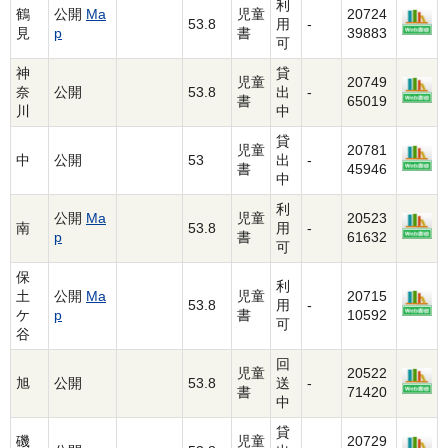
利
鶴
公開
Ma
児童
20724
53.8
用
-
見
p
書
39883
可
神
貸
児童
20749
奈
公開
53.8
出
-
書
65019
川
中
貸
児童
20781
中
公開
53
出
-
書
45946
中
利
公開
Ma
児童
20523
南
53.8
用
-
p
書
61632
可
保
利
土
公開
Ma
児童
20715
53.8
用
-
ケ
p
書
10592
可
谷
回
児童
20522
旭
公開
53.8
送
-
書
71420
中
貸
磯
児童
20729