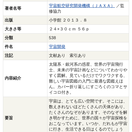
宇宙航空研究開発機構（ＪＡＸＡ）
／監
著者名等
修協力
出版
小学館 ２０１３．８
大きさ等
２４×３０ｃｍ ５６ｐ
分類
538
件名
宇宙開発
注記
文献あり 索引あり
太陽系・銀河系の惑星、世界の宇宙飛行
士、未来の宇宙計画などについてわかりや
すく図解。見ているだけでワクワクする、
内容紹介
難しい宇宙図鑑の入門に最適な図鑑えほ
ん。カバー折り返しにすごろくのコマとサ
イコロ付き。
宇宙は、とても広い空間です。そこには、
数えきれないほどたくさんの天体があり、
たくさんのなぞがあります。そのなぞを解
要旨
き明かすために、世界の国々が宇宙探検を
おこなっています。いつか、だれもが宇宙
に行き、生活できる日はくるのでしょう