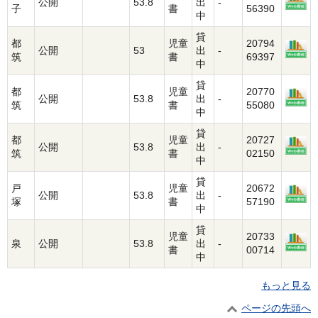
公開
53.8
出
-
子
書
56390
中
貸
都
児童
20794
公開
53
出
-
筑
書
69397
中
貸
都
児童
20770
公開
53.8
出
-
筑
書
55080
中
貸
都
児童
20727
公開
53.8
出
-
筑
書
02150
中
貸
戸
児童
20672
公開
53.8
出
-
塚
書
57190
中
貸
児童
20733
泉
公開
53.8
出
-
書
00714
中
もっと見る
ページの先頭へ