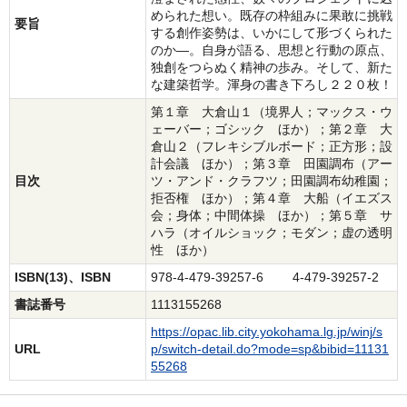
められた想い。既存の枠組みに果敢に挑戦
要旨
する創作姿勢は、いかにして形づくられた
のか―。自身が語る、思想と行動の原点、
独創をつらぬく精神の歩み。そして、新た
な建築哲学。渾身の書き下ろし２２０枚！
第１章 大倉山１（境界人；マックス・ウ
ェーバー；ゴシック ほか）；第２章 大
倉山２（フレキシブルボード；正方形；設
計会議 ほか）；第３章 田園調布（アー
目次
ツ・アンド・クラフツ；田園調布幼稚園；
拒否権 ほか）；第４章 大船（イエズス
会；身体；中間体操 ほか）；第５章 サ
ハラ（オイルショック；モダン；虚の透明
性 ほか）
ISBN(13)、ISBN
978-4-479-39257-6 4-479-39257-2
書誌番号
1113155268
https://opac.lib.city.yokohama.lg.jp/winj/s
URL
p/switch-detail.do?mode=sp&bibid=11131
55268