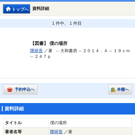
資料詳細
トップへ
1 件中、 1 件目
【図書】
僕の場所
隈研吾
／著 --
大和書房 -- ２０１４．４ -- １９ｃｍ
-- ２４７ｐ
予約申込へ
本棚へ
資料詳細
タイトル
僕の場所
著者名等
隈研吾
／著