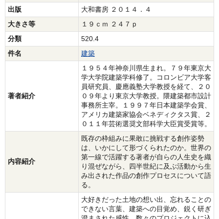
出版
大和書房 ２０１４．４
大きさ等
１９ｃｍ ２４７ｐ
分類
520.4
件名
建築
１９５４年神奈川県生まれ。７９年東京大
学大学院建築学科修了。コロンビア大学客
員研究員、慶應義塾大学教授を経て、２０
著者紹介
０９年より東京大学教授。隈建築都市設計
事務所主宰。１９９７年日本建築学会賞、
アメリカ建築家協会ベネディクタス賞、２
０１１年芸術選奨文部科学大臣賞受賞等。
既存の枠組みに果敢に挑戦する創作姿勢
は、いかにして形づくられたのか。世界の
第一線で活躍する著者が自らの人生史を織
内容紹介
り混ぜながら、四半世紀に及ぶ活動から生
み出された作品の創作プロセスについて語
る。
大好きだった土地の想い出、忘れることの
できない言葉、建築への目覚め、鋭く研ぎ
澄まされた感性、数々のプロジェクトに込