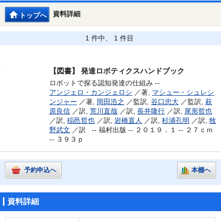
資料詳細
トップへ
1 件中、 1 件目
【図書】
発達ロボティクスハンドブック
ロボットで探る認知発達の仕組み --
アンジェロ・カンジェロシ
／著,
マシュー・シュレシ
ンジャー
／著,
岡田浩之
／監訳,
谷口忠大
／監訳,
萩
原良信
／訳,
荒川直哉
／訳,
長井隆行
／訳,
尾形哲也
／訳,
稲邑哲也
／訳,
岩橋直人
／訳,
杉浦孔明
／訳,
牧
野武文
／訳 --
福村出版 -- ２０１９．１ -- ２７ｃｍ
-- ３９３ｐ
予約申込へ
本棚へ
資料詳細