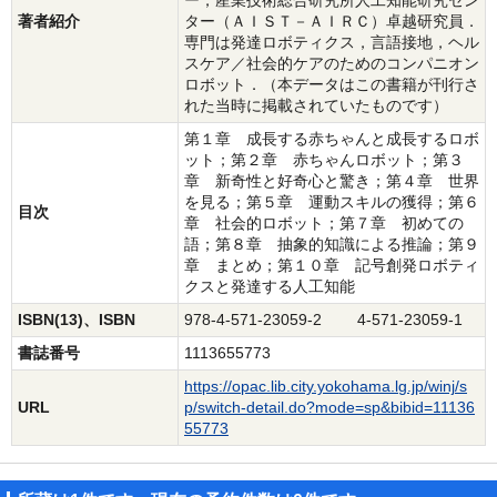
ー，産業技術総合研究所人工知能研究セン
著者紹介
ター（ＡＩＳＴ－ＡＩＲＣ）卓越研究員．
専門は発達ロボティクス，言語接地，ヘル
スケア／社会的ケアのためのコンパニオン
ロボット．（本データはこの書籍が刊行さ
れた当時に掲載されていたものです）
第１章 成長する赤ちゃんと成長するロボ
ット；第２章 赤ちゃんロボット；第３
章 新奇性と好奇心と驚き；第４章 世界
を見る；第５章 運動スキルの獲得；第６
目次
章 社会的ロボット；第７章 初めての
語；第８章 抽象的知識による推論；第９
章 まとめ；第１０章 記号創発ロボティ
クスと発達する人工知能
ISBN(13)、ISBN
978-4-571-23059-2 4-571-23059-1
書誌番号
1113655773
https://opac.lib.city.yokohama.lg.jp/winj/s
URL
p/switch-detail.do?mode=sp&bibid=11136
55773