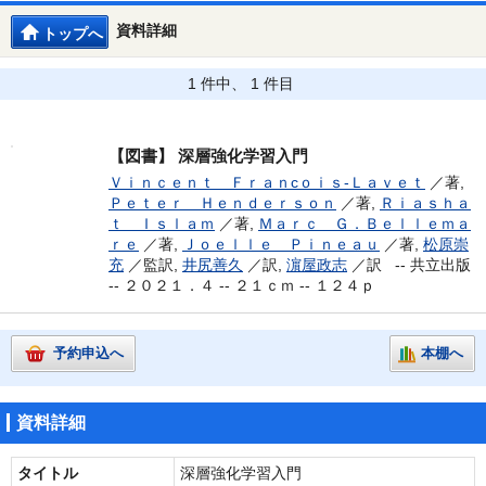
資料詳細
トップへ
1 件中、 1 件目
【図書】
深層強化学習入門
Ｖｉｎｃｅｎｔ Ｆｒａｎcｏｉｓ‐Ｌａｖｅｔ
／著,
Ｐｅｔｅｒ Ｈｅｎｄｅｒｓｏｎ
／著,
Ｒｉａｓｈａ
ｔ Ｉｓｌａｍ
／著,
Ｍａｒｃ Ｇ．Ｂｅｌｌｅｍａ
ｒｅ
／著,
Ｊｏｅｌｌｅ Ｐｉｎｅａｕ
／著,
松原崇
充
／監訳,
井尻善久
／訳,
濵屋政志
／訳 --
共立出版
-- ２０２１．４ -- ２１ｃｍ -- １２４ｐ
予約申込へ
本棚へ
資料詳細
タイトル
深層強化学習入門