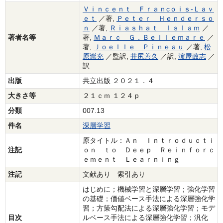
Ｖｉｎｃｅｎｔ Ｆｒａｎcｏｉｓ‐Ｌａｖ
ｅｔ
／著,
Ｐｅｔｅｒ Ｈｅｎｄｅｒｓｏ
ｎ
／著,
Ｒｉａｓｈａｔ Ｉｓｌａｍ
／
著者名等
著,
Ｍａｒｃ Ｇ．Ｂｅｌｌｅｍａｒｅ
／
著,
Ｊｏｅｌｌｅ Ｐｉｎｅａｕ
／著,
松
原崇充
／監訳,
井尻善久
／訳,
濵屋政志
／
訳
出版
共立出版 ２０２１．４
大きさ等
２１ｃｍ １２４ｐ
分類
007.13
件名
深層学習
原タイトル：Ａｎ Ｉｎｔｒｏｄｕｃｔｉ
注記
ｏｎ ｔｏ Ｄｅｅｐ Ｒｅｉｎｆｏｒｃ
ｅｍｅｎｔ Ｌｅａｒｎｉｎｇ
注記
文献あり 索引あり
はじめに；機械学習と深層学習；強化学習
の基礎；価値ベース手法による深層強化学
習；方策勾配法による深層強化学習；モデ
目次
ルベース手法による深層強化学習；汎化