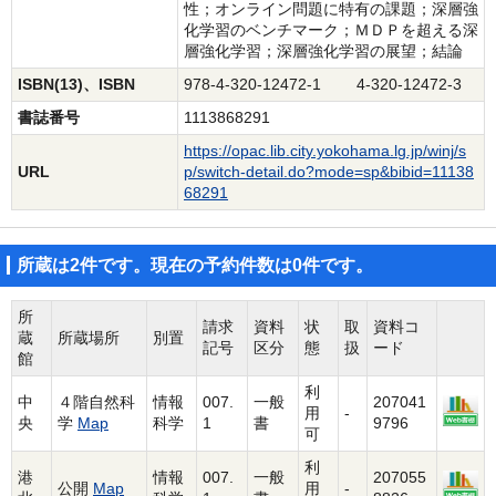
性；オンライン問題に特有の課題；深層強
化学習のベンチマーク；ＭＤＰを超える深
層強化学習；深層強化学習の展望；結論
ISBN(13)、ISBN
978-4-320-12472-1 4-320-12472-3
書誌番号
1113868291
https://opac.lib.city.yokohama.lg.jp/winj/s
URL
p/switch-detail.do?mode=sp&bibid=11138
68291
所蔵は2件です。現在の予約件数は0件です。
所
請求
資料
状
取
資料コ
蔵
所蔵場所
別置
記号
区分
態
扱
ード
館
利
中
４階自然科
情報
007.
一般
207041
用
-
央
学
Map
科学
1
書
9796
可
利
港
情報
007.
一般
207055
公開
Map
用
-