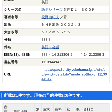
英語
シリーズ名
語学シリーズ
音声ＤＬ ＢＯＯＫ
著者名等
投野由紀夫
／著
出版
ＮＨＫ出版 ２０２２．３
大きさ等
２１ｃｍ ２５５ｐ
分類
837.8
件名
英語－会話
ISBN(13)、ISBN
978-4-14-213306-2 4-14-213306-3
書誌番号
1113944947
https://opac.lib.city.yokohama.lg.jp/winj/s
URL
p/switch-detail.do?mode=sp&bibid=11139
44947
所蔵は1件です。現在の予約件数は0件です。
所
別
請求
資料
状
取
資料コ
蔵
所蔵場所