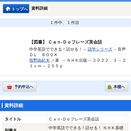
資料詳細
トップへ
1 件中、 1 件目
【図書】
Ｃａｎ‐Ｄｏフレーズ英会話
中学英語でできる！話せる！ --
語学シリーズ
-- 音声
ＤＬ ＢＯＯＫ
投野由紀夫
／著 --
ＮＨＫ出版 -- ２０２２．３ -- ２
１ｃｍ -- ２５５ｐ
予約申込へ
本棚へ
資料詳細
タイトル
Ｃａｎ‐Ｄｏフレーズ英会話
中学英語でできる！話せる！ ＮＨＫ基礎
副書名