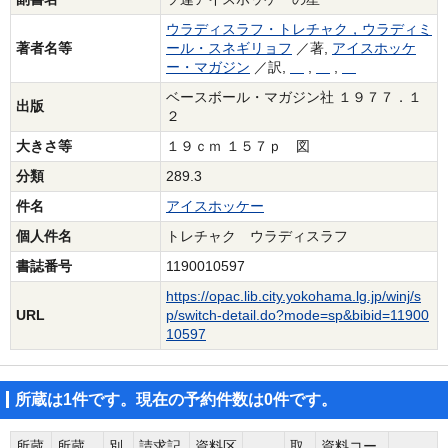
ウラディスラフ・トレチャク，ウラディミ
著者名等
ール・スネギリョフ
／著,
アイスホッケ
ー・マガジン
／訳,
,
,
ベースボール・マガジン社 １９７７．１
出版
２
大きさ等
１９ｃｍ １５７ｐ 図
分類
289.3
件名
アイスホッケー
個人件名
トレチャク ウラディスラフ
書誌番号
1190010597
https://opac.lib.city.yokohama.lg.jp/winj/s
URL
p/switch-detail.do?mode=sp&bibid=11900
10597
所蔵は1件です。現在の予約件数は0件です。
所蔵
所蔵
別
請求記
資料区
取
資料コー