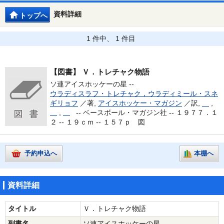
資料詳細
トップへ
1 件中、 1 件目
【図書】
Ｖ．トレチャク物語
ソ連アイスホッケーの星 --
ウラディスラフ・トレチャク，ウラディミール・スネ
ギリョフ
／著,
アイスホッケー・マガジン
／訳,
,
,
--
ベースボール・マガジン社 -- １９７７．１
２ -- １９ｃｍ -- １５７ｐ 図
予約申込へ
本棚へ
資料詳細
タイトル
Ｖ．トレチャク物語
副書名
ソ連アイスホッケーの星