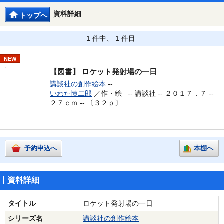
資料詳細
トップへ
1 件中、 1 件目
NEW
【図書】
ロケット発射場の一日
講談社の創作絵本
--
いわた慎二郎
／作・絵 --
講談社 -- ２０１７．７ --
２７ｃｍ -- 〔３２ｐ〕
予約申込へ
本棚へ
資料詳細
タイトル
ロケット発射場の一日
シリーズ名
講談社の創作絵本