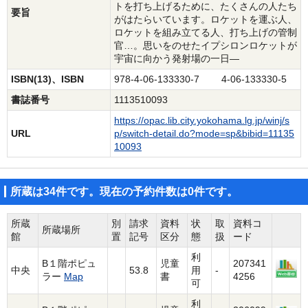
トを打ち上げるために、たくさんの人たち
要旨
がはたらいています。ロケットを運ぶ人、
ロケットを組み立てる人、打ち上げの管制
官…。思いをのせたイプシロンロケットが
宇宙に向かう発射場の一日―
ISBN(13)、ISBN
978-4-06-133330-7 4-06-133330-5
書誌番号
1113510093
https://opac.lib.city.yokohama.lg.jp/winj/s
URL
p/switch-detail.do?mode=sp&bibid=11135
10093
所蔵は34件です。現在の予約件数は0件です。
所蔵
別
請求
資料
状
取
資料コ
所蔵場所
館
置
記号
区分
態
扱
ード
利
B１階ポピュ
児童
207341
中央
53.8
用
-
ラー
Map
書
4256
可
利