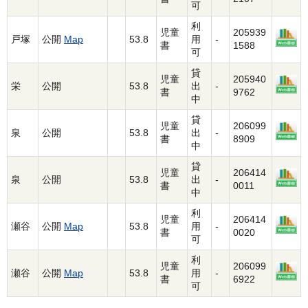
可
利
児童
205939
戸塚
公開
Map
53.8
用
-
書
1588
可
貸
児童
205940
栄
公開
53.8
出
-
書
9762
中
貸
児童
206099
泉
公開
53.8
出
-
書
8909
中
貸
児童
206414
泉
公開
53.8
出
-
書
0011
中
利
児童
206414
瀬谷
公開
Map
53.8
用
-
書
0020
可
利
児童
206099
瀬谷
公開
Map
53.8
用
-
書
6922
可