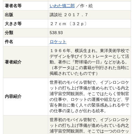
著者名等
いわた慎二郎
／作・絵
出版
講談社 ２０１７．７
大きさ等
２７ｃｍ 〔３２ｐ〕
分類
538.93
件名
ロケット
１９６６年、横浜生まれ。東洋美術学校で
デザインを学びイラストレーターとして活
著者紹介
動。著作に『野球場の一日』などがある。
（本データはこの書籍が刊行された当時に
掲載されていたものです）
世界初のモバイル管制で、イプシロンロケ
ットの打ち上げ準備が進められている内之
浦宇宙空間観測所。そこではたらく管制官
内容紹介
の仕事や、ロケットの運搬や組立など、宇
宙を舞台に働く人々の緊張感あふれる中で
の仕事の楽しさが伝わる絵本。
世界初のモバイル管制で、イプシロンロケ
ットの打ち上げ準備が進められている内之
浦宇宙空間観測所。そこでは一つのロケッ