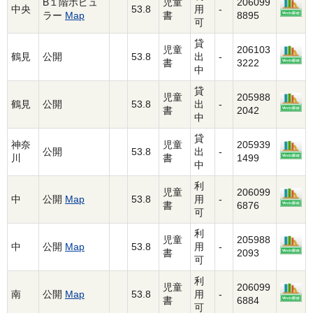
B１階ポピュ
児童
206099
中央
53.8
用
-
ラー
Map
書
8895
可
貸
児童
206103
鶴見
公開
53.8
出
-
書
3222
中
貸
児童
205988
鶴見
公開
53.8
出
-
書
2042
中
貸
神奈
児童
205939
公開
53.8
出
-
川
書
1499
中
利
児童
206099
中
公開
Map
53.8
用
-
書
6876
可
利
児童
205988
中
公開
Map
53.8
用
-
書
2093
可
利
児童
206099
南
公開
Map
53.8
用
-
書
6884
可