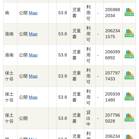
利
児童
205988
南
公開
Map
53.8
用
-
書
2034
可
利
児童
206234
港南
公開
Map
53.8
用
-
書
1575
可
利
児童
206099
港南
公開
Map
53.8
用
-
書
6892
可
利
保土
児童
207797
公開
Map
53.8
用
-
ケ谷
書
7433
可
利
保土
児童
205939
公開
Map
53.8
用
-
ケ谷
書
1480
可
貸
保土
児童
207796
公開
53.8
出
-
ケ谷
書
5028
中
利
児童
206234