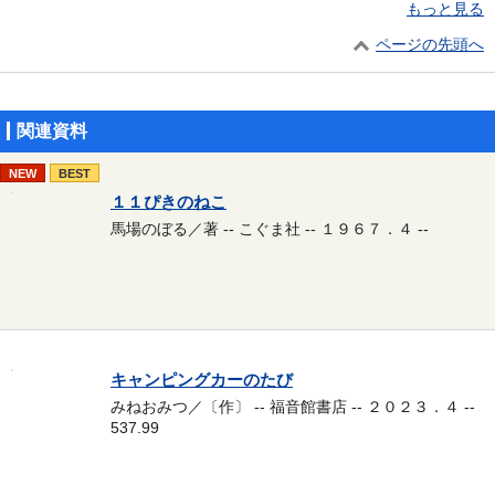
もっと見る
ページの先頭へ
関連資料
NEW
BEST
１１ぴきのねこ
馬場のぼる／著 -- こぐま社 -- １９６７．４ --
キャンピングカーのたび
みねおみつ／〔作〕 -- 福音館書店 -- ２０２３．４ --
537.99